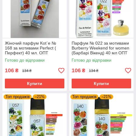
Жіночий парфум Kot`e №
Парфум № 022 за мотивами
168 за мотивами Perfect (
Burberry Weekend for women
Перфект) 40 мл. ОПТ
(Барбарі Вікенд) 40 мл ОПТ
Готово до відправки
Готово до відправки
106
106
₴
₴
134 ₴
134 ₴
Купити
Купити
Топ продажів
–21%
Топ продажів
–21%