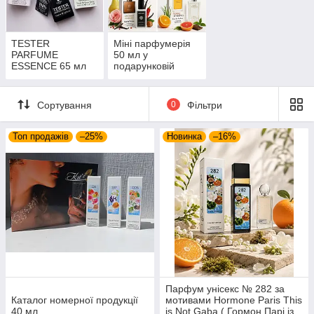
TESTER
Міні парфумерія
PARFUME
50 мл у
ESSENCE 65 мл
подарунковій
(Швейцарія)
упаковці
Сортування
0
Фільтри
Топ продажів
–25%
Новинка
–16%
Парфум унісекс № 282 за
Каталог номерної продукції
мотивами Hormone Paris This
40 мл
is Not Gaba ( Гормон Парі із