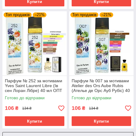
Купити
Купити
Топ продажів
–21%
Топ продажів
–21%
Парфум № 252 за мотивами
Парфум № 007 за мотивами
Yves Saint Laurent Libre (Ів
Atelier des Ors Aube Rubis
сен Лоран Лібре) 40 мл ОПТ
(Ателье де Орс Ауб Рубіс) 40
мл. ОПТ
Готово до відправки
Готово до відправки
106
106
₴
₴
134 ₴
134 ₴
Купити
Купити