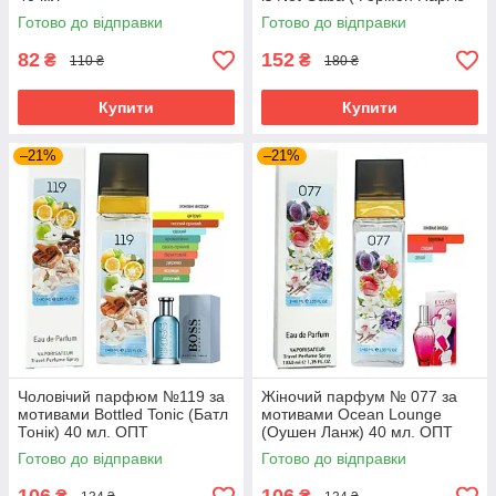
нот Габа ) 40 мл ОПТ
Готово до відправки
Готово до відправки
82
152
₴
₴
110 ₴
180 ₴
Купити
Купити
–21%
–21%
Чоловічий парфюм №119 за
Жіночий парфум № 077 за
мотивами Bottled Tonic (Батл
мотивами Ocean Lounge
Тонік) 40 мл. ОПТ
(Оушен Ланж) 40 мл. ОПТ
Готово до відправки
Готово до відправки