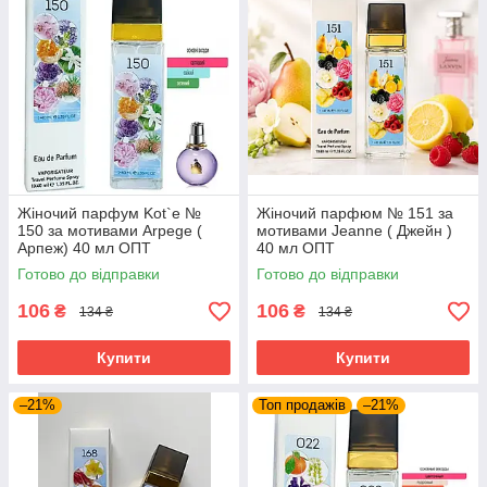
Жіночий парфум Kot`e №
Жіночий парфюм № 151 за
150 за мотивами Arpege (
мотивами Jeanne ( Джейн )
Арпеж) 40 мл ОПТ
40 мл ОПТ
Готово до відправки
Готово до відправки
106
106
₴
₴
134 ₴
134 ₴
Купити
Купити
–21%
Топ продажів
–21%