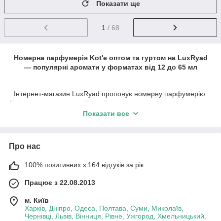
Показати ще
1
/ 68
Номерна парфумерія Kot'e оптом та гуртом на LuxRyad
— популярні аромати у форматах від 12 до 65 мл
Інтернет-магазин LuxRyad пропонує номерну парфумерію
Kot'e оптом та в роздріб у найпопулярніших форматах — від
компактних мініпарфумів 12 мл до повнорозмірних флаконів
Показати все
40 мл, 50 мл та 65 мл. Такий асортимент дозволяє
задовольнити потреби різних категорій покупців та
сформувати вигідну товарну матрицю для інтернет-
Про нас
магазинів, шоурумів, парфумерних відділів і торгових точок.
Номерна парфумерія Kot'e — це колекція популярних
100% позитивних з 164 відгуків за рік
жіночих, чоловічих та унісекс ароматів, натхненних світовими
парфумерними бестселерами. Для виробництва
Працює з 22.08.2013
використовується якісна європейська та швейцарська
м. Київ
парфумерна сировина, завдяки якій композиції звучать
Харків, Дніпро, Одеса, Полтава, Суми, Миколаїв,
гармонійно, насичено та мають красивий шлейф.
Чернівці, Львів, Вінниця, Рівне, Ужгород, Хмельницький,