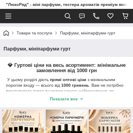
"ЛюксРяд" - міні парфуми, тестера ароматів преміум якості
Товари та послуги
Парфуми, мініпарфуми гурт
Парфуми, мініпарфуми гурт
💎 Гуртові ціни на весь асортимент: мінімальне
замовлення від 1000 грн
У цьому розділі діють
прямі оптові ціни
з мінімальним
порогом входу — всього від
1000 гривень
. Вам не потрібно
викуповувати товар ящиками одного найменування: ви
можете вільно міксувати у кошику будь-які позиції, бренди та
Показати все
об'єми.
Збирайте свій оптимізований гуртовий набір:
Парфумерія в асортименті:
тревел-формати 10
мл, універсальні флакони 40/50 мл та преміум-об'єми
65 мл.