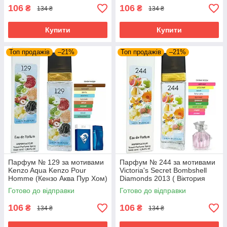
106
106
₴
₴
134 ₴
134 ₴
Купити
Купити
Топ продажів
–21%
Топ продажів
–21%
Парфум № 129 за мотивами
Парфум № 244 за мотивами
Kenzo Aqua Kenzo Pour
Victoria's Secret Bombshell
Homme (Кензо Аква Пур Хом)
Diamonds 2013 ( Віктория
40 мл ОПТ
Сікрет Даймонд) 40 мл ОПТ
Готово до відправки
Готово до відправки
106
106
₴
₴
134 ₴
134 ₴