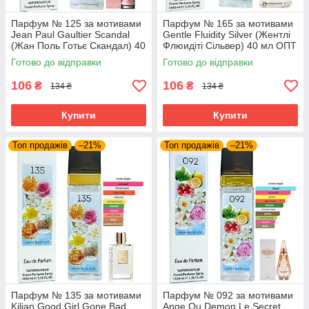
Парфум № 125 за мотивами
Парфум № 165 за мотивами
Jean Paul Gaultier Scandal
Gentle Fluidity Silver (Жентлі
(Жан Поль Готьє Скандал) 40
Флюидіті Сільвер) 40 мл ОПТ
мл ОПТ
Готово до відправки
Готово до відправки
106
106
₴
₴
134 ₴
134 ₴
Купити
Купити
Топ продажів
–21%
Топ продажів
–21%
Парфум № 135 за мотивами
Парфум № 092 за мотивами
Kilian Good Girl Gone Bad
Ange Ou Demon Le Secret