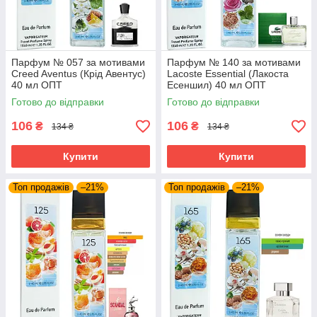
Парфум № 057 за мотивами
Парфум № 140 за мотивами
Creed Aventus (Крід Авентус)
Lacoste Essential (Лакоста
40 мл ОПТ
Есеншил) 40 мл ОПТ
Готово до відправки
Готово до відправки
106
106
₴
₴
134 ₴
134 ₴
Купити
Купити
Топ продажів
–21%
Топ продажів
–21%