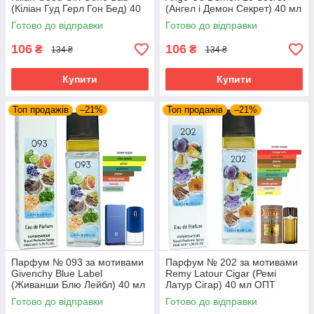
(Кіліан Гуд Герл Гон Бед) 40
(Ангел і Демон Секрет) 40 мл
мл
ОПТ
Готово до відправки
Готово до відправки
106
106
₴
₴
134 ₴
134 ₴
Купити
Купити
Топ продажів
–21%
Топ продажів
–21%
Парфум № 093 за мотивами
Парфум № 202 за мотивами
Givenchy Blue Label
Remy Latour Cigar (Ремі
(Живанши Блю Лейбл) 40 мл
Латур Сігар) 40 мл ОПТ
ОПТ
Готово до відправки
Готово до відправки