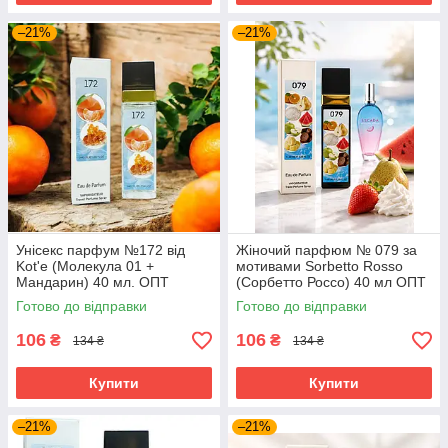
–21%
–21%
Унісекс парфум №172 від
Жіночий парфюм № 079 за
Kot'e (Молекула 01 +
мотивами Sorbetto Rosso
Мандарин) 40 мл. ОПТ
(Сорбетто Россо) 40 мл ОПТ
Готово до відправки
Готово до відправки
106
106
₴
₴
134 ₴
134 ₴
Купити
Купити
–21%
–21%