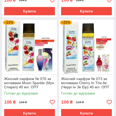
106
106
₴
₴
134 ₴
134 ₴
Купити
Купити
–21%
–21%
Жіночий парфюм № 076 за
Жіночий парфум № 073 за
мотивами Moon Sparkle (Мун
мотивами Cherry In The Air
Спаркл) 40 мл. ОПТ
(Черрі Ін Зе Еір) 40 мл. ОПТ
Готово до відправки
Готово до відправки
106
106
₴
₴
134 ₴
134 ₴
Купити
Купити