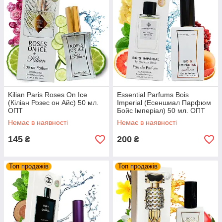
Kilian Paris Roses On Ice
Essential Parfums Bois
(Кіліан Розес он Айс) 50 мл.
Imperial (Есеншиал Парфюм
ОПТ
Бойс Імперіал) 50 мл. ОПТ
Немає в наявності
Немає в наявності
145
200
₴
₴
Топ продажів
Топ продажів