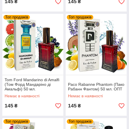
145
145
₴
₴
Топ продажів
Топ продажів
Tom Ford Mandarino di Amalfi
(Том Форд Мандаріно ді
Paco Rabanne Phantom (Пако
Амальфі) 50 мл.
Рабанн Фантом) 50 мл. ОПТ
Немає в наявності
Немає в наявності
145
145
₴
₴
Топ продажів
Топ продажів