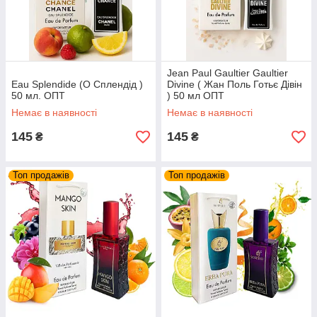
Jean Paul Gaultier Gaultier
Eau Splendide (О Сплендід )
Divine ( Жан Поль Готьє Дівін
50 мл. ОПТ
) 50 мл ОПТ
Немає в наявності
Немає в наявності
145
145
₴
₴
Топ продажів
Топ продажів