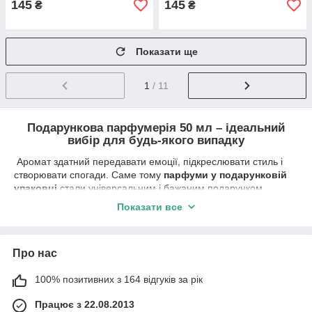
145
145
₴
₴
Показати ще
1
/ 11
Подарункова парфумерія 50 мл – ідеальний
вибір для будь-якого випадку
Аромат здатний передавати емоції, підкреслювати стиль і
створювати спогади. Саме тому
парфуми у подарунковій
упаковці
стали універсальним і бажаним подарунком.
Парфуми 50 мл у подарунковому оформленні
– це
Показати все
поєднання елегантності, зручності та бездоганної
презентації.
Цей формат
не потребує додаткового оформлення
, що
Про нас
робить його чудовим рішенням для подарунків на будь-які
свята. Завдяки стильному дизайну, парфум одразу виглядає
100% позитивних з 164 відгуків за рік
розкішно і презентабельно, а
оптове замовлення
парфумерії у подарункових коробках
дозволяє значно
Працює з 22.08.2013