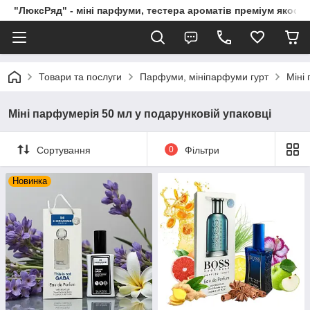
"ЛюксРяд" - міні парфуми, тестера ароматів преміум якості
Товари та послуги
Парфуми, мініпарфуми гурт
Міні
Міні парфумерія 50 мл у подарунковій упаковці
Сортування
0
Фільтри
Новинка