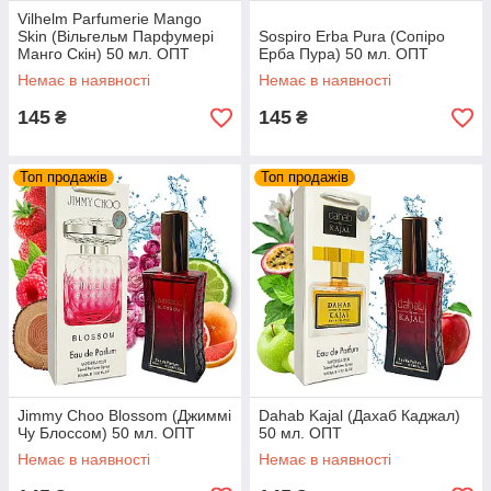
Vilhelm Parfumerie Mango
Skin (Вільгельм Парфумері
Sospiro Erba Pura (Сопіро
Манго Скін) 50 мл. ОПТ
Ерба Пура) 50 мл. ОПТ
Немає в наявності
Немає в наявності
145
145
₴
₴
Топ продажів
Топ продажів
Jimmy Choo Blossom (Джиммі
Dahab Kajal (Дахаб Каджал)
Чу Блоссом) 50 мл. ОПТ
50 мл. ОПТ
Немає в наявності
Немає в наявності