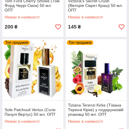
Tom Ford Cherry Smoke (Том
Victoria's Secret Crush
Форд Черрі Смок) 50 мл.
(Вікторія Сікрет Краш) 50 мл.
ОПТ
ОПТ
Немає в наявності
Немає в наявності
200
145
₴
₴
Топ продажів
Топ продажів
Tiziana Terenzi Kirke (Тізіана
Sole Patchouli Vertus (Соле
Терензі Кірке) у подарунковій
Пачулі Вертус) 50 мл. ОПТ
упаковці 50 мл. ОПТ
Немає в наявності
Немає в наявності