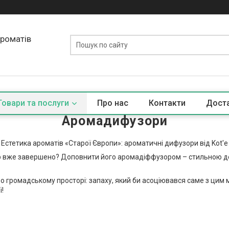
ароматів
Товари та послуги
Про нас
Контакти
Доста
Аромадифузори
Естетика ароматів «Старої Європи»: ароматичні дифузори від Kot'e
єр вже завершено? Доповнити його аромадіффузором – стильною дет
о громадському просторі: запаху, який би асоціювався саме з цим 
ї!