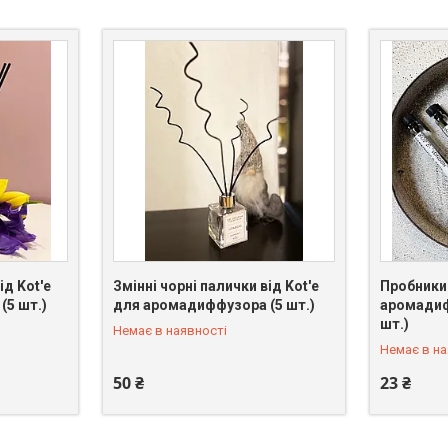
ід Kot'e
Змінні чорні палички від Kot'e
Пробники
(5 шт.)
для аромадиффузора (5 шт.)
аромадиф
+380 (98) 096-39-74
+380 (98)
шт.)
Немає в наявності
Немає в на
50 ₴
23 ₴