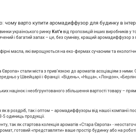
: чому варто купити аромадиффузор для будинку в інтер
овинки українського ринку
Kot'e
від пропозицій інших виробників у 
сичений і багатий запах – це, без сумніву, кращий аромадиффузор з
фірні масла, які вирощуються на еко-фермах сучасним та екологіч
Європа» стали міста з прив'язкою до ароматів асоціаціям з ними. 
дньо у Швейцарії і Франції. «Відень», «Ніцца», «Лондон», «Берлін»
х націнок і необгрунтованого збільшення вартості товару – прями
як в роздріб, так і оптом – аромадиффузоры від нашої компанії по
3-5 одиниць продукції.
у, так як стартова колекція ароматів «Стара Європа» - неостаточни
омат, готовий «представляти» ваше простір будинку або на роботі