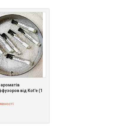
 ароматів
фузоров від Kot'e (1
 096-39-74
явності