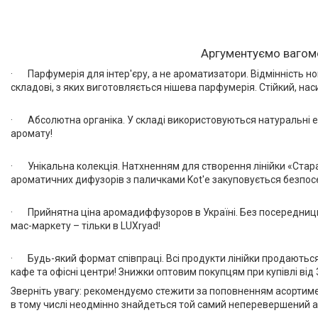
Аргументуємо вагомо
· Парфумерія для інтер'єру, а не ароматизатори. Відмінність н
складові, з яких виготовляється нішева парфумерія. Стійкий, на
· Абсолютна органіка. У складі використовуються натуральні е
аромату!
· Унікальна колекція. Натхненням для створення лінійки «Стара 
ароматичних дифузорів з паличками Kot'e закуповується безпосере
· Прийнятна ціна аромадиффузоров в Україні. Без посередницьки
мас-маркету – тільки в LUXryad!
· Будь-який формат співпраці. Всі продукти лінійки продаються 
кафе та офісні центри! Знижки оптовим покупцям при купівлі від 
Зверніть увагу: рекомендуємо стежити за поповненням асортимент
в тому числі неодмінно знайдеться той самий неперевершений ар