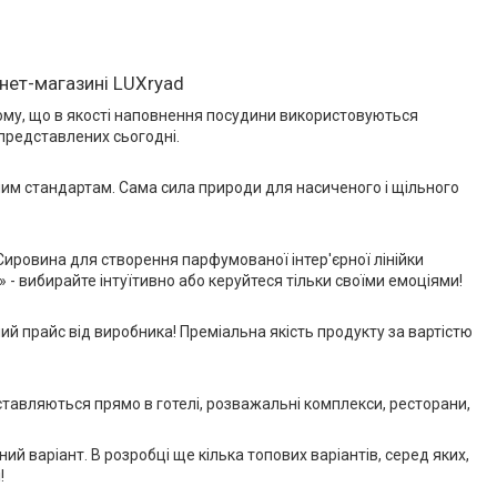
нет-магазині LUXryad
тому, що в якості наповнення посудини використовуються
 представлених сьогодні.
ним стандартам. Сама сила природи для насиченого і щільного
Сировина для створення парфумованої інтер'єрної лінійки
 - вибирайте інтуїтивно або керуйтеся тільки своїми емоціями!
й прайс від виробника! Преміальна якість продукту за вартістю
ставляються прямо в готелі, розважальні комплекси, ресторани,
й варіант. В розробці ще кілька топових варіантів, серед яких,
!