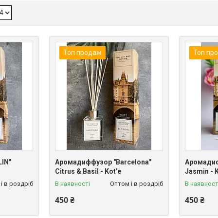
Топ продаж
Топ пр
IN"
Аромадиффузор "Barcelona"
Аромадиф
Citrus & Basil - Kot'e
Jasmin - 
і в роздріб
В наявності
Оптом і в роздріб
В наявност
450 ₴
450 ₴