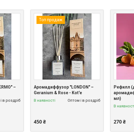
Топ продаж
ERMO" –
Аромадиффузор "LONDON" –
Рефилл (
Geranium & Rose - Kot'e
аромадифф
мл)
і в роздріб
В наявності
Оптом і в роздріб
В наявност
450 ₴
270 ₴