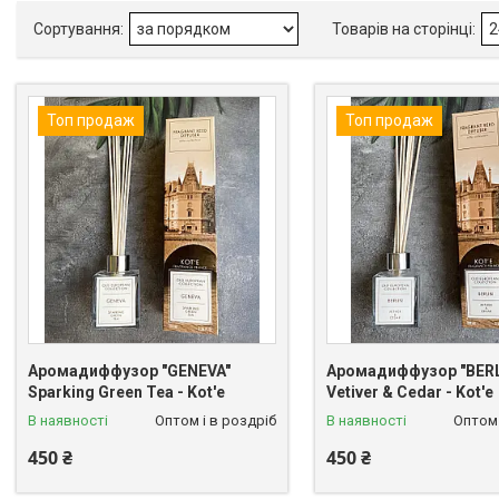
Топ продаж
Топ продаж
Аромадиффузор "GENEVA"
Аромадиффузор "BERL
Sparking Green Tea - Kot'e
Vetiver & Cedar - Kot'e
В наявності
Оптом і в роздріб
В наявності
Оптом 
450 ₴
450 ₴