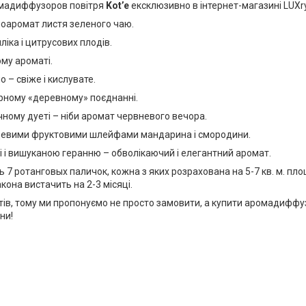
ромадиффузоров повітря
Kot’e
ексклюзивно в інтернет-магазині LUXr
ноаромат листя зеленого чаю.
іка і цитрусових плодів.
ому ароматі.
– свіже і кислувате.
орному «деревному» поєднанні.
ному дуеті – ніби аромат червневого вечора.
інцевими фруктовими шлейфами мандарина і смородини.
 і вишуканою геранню – обволікаючий і елегантний аромат.
 7 ротанговых паличок, кожна з яких розрахована на 5-7 кв. м. пло
она вистачить на 2-3 місяці.
уктів, тому ми пропонуємо не просто замовити, а купити аромади
ни!