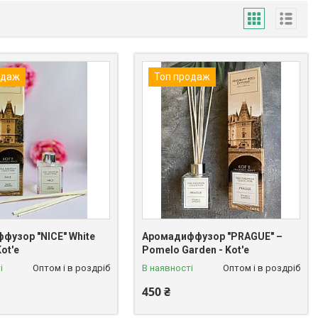
одаж
Топ продаж
фузор "NICE" White
Аромадиффузор "PRAGUE" –
Kot'e
Pomelo Garden - Kot'e
і
Оптом і в роздріб
В наявності
Оптом і в роздріб
450 ₴