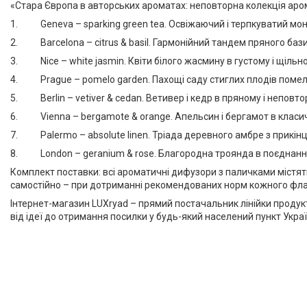
«Стара Європа в авторських ароматах: неповторна колекція а
1. Geneva – sparking green tea. Освіжаючий і терпкуватий мо
2. Barcelona – citrus & basil. Гармонійний тандем пряного базил
3. Nice – white jasmin. Квіти білого жасмину в густому і щільн
4. Prague – pomelo garden. Пахощі саду стиглих плодів помело 
5. Berlin – vetiver & cedan. Ветивер і кедр в пряному і неповт
6. Vienna – bergamote & orange. Апельсин і бергамот в класич
7. Palermo – absolute linen. Тріада деревного амбре з прик
8. London – geranium & rose. Благородна троянда в поєднанні
Комплект поставки: всі ароматичні дифузори з паличками містять
самостійно – при дотриманні рекомендованих норм кожного флак
Інтернет-магазин LUXryad – прямий постачальник лінійки прод
від ідеї до отримання посилки у будь-який населений пункт Украї