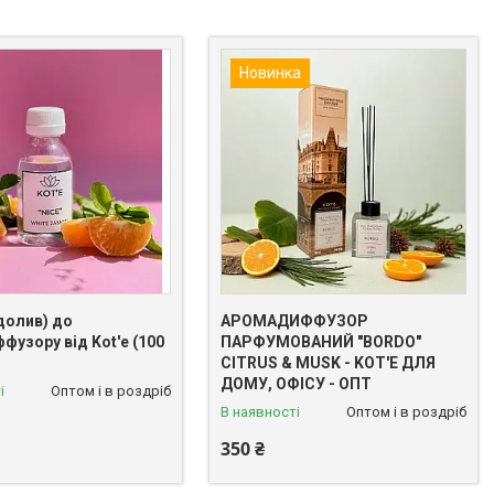
Новинка
долив) до
АРОМАДИФФУЗОР
узору від Kot'e (100
ПАРФУМОВАНИЙ "BORDO"
CITRUS & MUSK - KOT'E ДЛЯ
ДОМУ, ОФІСУ - ОПТ
і
Оптом і в роздріб
В наявності
Оптом і в роздріб
350 ₴