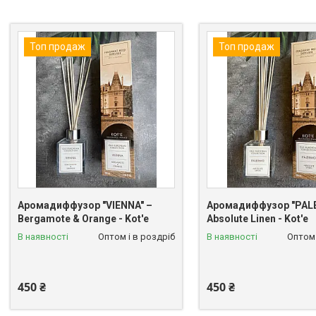
Топ продаж
Топ продаж
Аромадиффузор "VIENNA" –
Аромадиффузор "PAL
Bergamote & Orange - Kot'e
Absolute Linen - Kot'e
В наявності
Оптом і в роздріб
В наявності
Оптом 
450 ₴
450 ₴