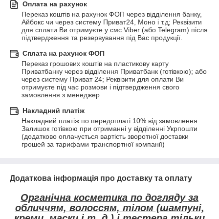
Оплата на рахунок
Переказ коштів на рахунок ФОП через відділення банку, 
Айбокс чи через систему Приват24, Моно і т.д; Реквізити 
для сплати Ви отримуєте у смс Viber (або Telegram) після 
підтвердження та резервування під Вас продукції.
Сплата на рахунок ФОП
Переказ грошових коштів на пластикову карту 
Приватбанку через відділення Приватбанк (готівкою); або 
через систему Приват 24; Реквізити для оплати Ви 
отримуєте під час розмови і підтвердження свого 
замовлення з менеджер
Накладний платіж
Накладний платіж по передоплаті 10% від замовлення

Залишок готівкою при отриманні у відділенні Укрпошти 
(додатково оплачується вартість зворотної доставки 
грошей за тарифами транспортної компанії)
Додаткова інформація про доставку та оплату
Органічна косметика по догляду за
обличчям, волоссям, тілом (шампуні,
креми, маски і т. д.) і тестера тільки