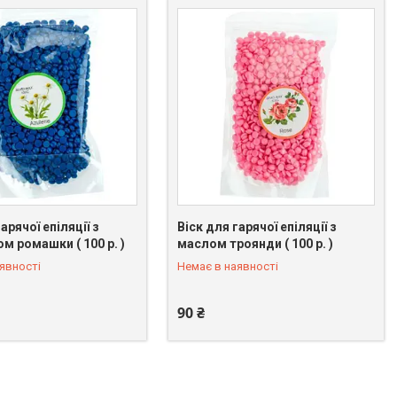
арячої епіляції з
Віск для гарячої епіляції з
м ромашки ( 100 р. )
маслом троянди ( 100 р. )
 096-39-74
+380 (98) 096-39-74
явності
Немає в наявності
90 ₴