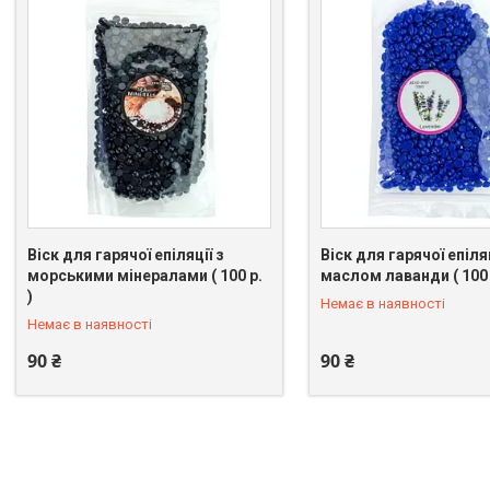
Віск для гарячої епіляції з
Віск для гарячої епіляц
морськими мінералами ( 100 р.
маслом лаванди ( 100 р
+380 (98) 096-39-74
+380 (98) 096-39-74
)
Немає в наявності
Немає в наявності
90 ₴
90 ₴