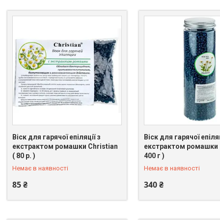
Віск для гарячої епіляції з
Віск для гарячої епіляц
екстрактом ромашки Christian
екстрактом ромашки C
+380 (98) 096-39-74
+380 (98) 096-39-74
( 80 р. )
400 г )
Немає в наявності
Немає в наявності
85 ₴
340 ₴