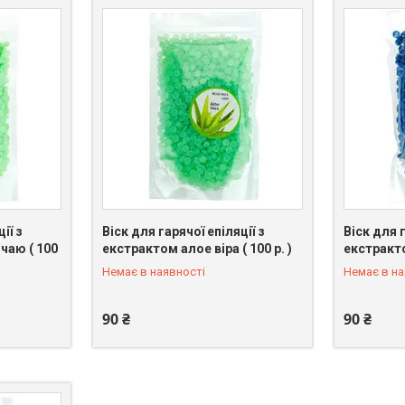
ії з
Віск для гарячої епіляції з
Віск для г
чаю ( 100
екстрактом алое віра ( 100 р. )
екстракто
+380 (98) 096-39-74
+380 (98)
Немає в наявності
Немає в на
90 ₴
90 ₴