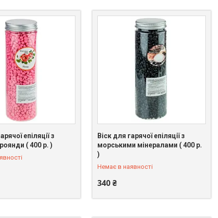
арячої епіляції з
Віск для гарячої епіляції з
оянди ( 400 р. )
морськими мінералами ( 400 р.
 096-39-74
+380 (98) 096-39-74
)
явності
Немає в наявності
340 ₴