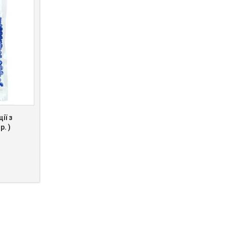
ії з
. )