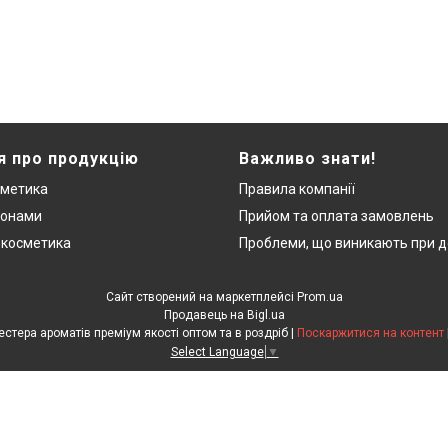
я про продукцію
Важливо знати!
сметика
Правила компанії
монами
Прийом та оплата замовлень
 косметика
Проблеми, що виникають при д
Сайт створений на маркетплейсі
Prom.ua
Продавець на Bigl.ua
"ЛюксРяд" - міні парфуми, тестера ароматів преміум якості оптом та в роздріб |
Поскаржитися на контент
Select Language
▼