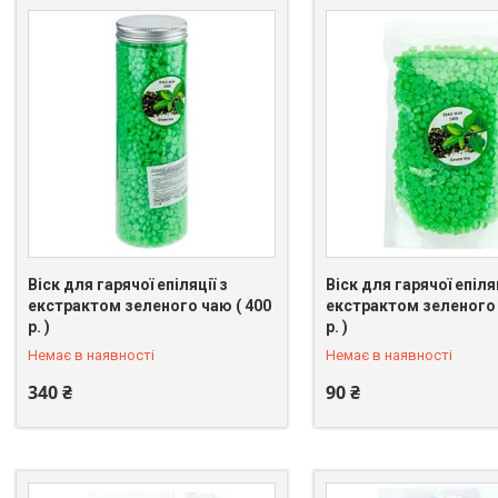
Віск для гарячої епіляції з
Віск для гарячої епіляц
екстрактом зеленого чаю ( 400
екстрактом зеленого 
+380 (98) 096-39-74
+380 (98) 096-39-74
р. )
р. )
Немає в наявності
Немає в наявності
340 ₴
90 ₴