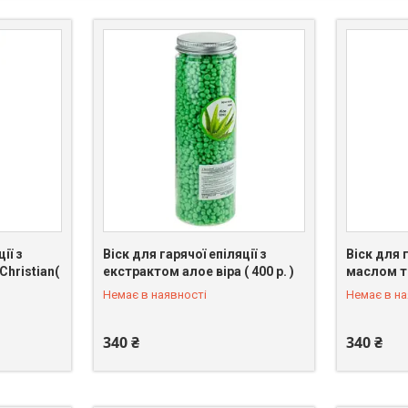
ії з
Віск для гарячої епіляції з
Віск для г
hristian(
екстрактом алое віра ( 400 р. )
маслом тр
+380 (98) 096-39-74
+380 (98)
Немає в наявності
Немає в на
340 ₴
340 ₴