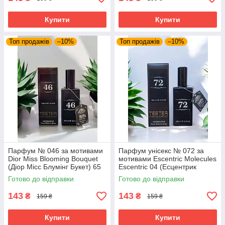
Купити
Купити
Топ продажів
–10%
Топ продажів
–10%
Парфум № 046 за мотивами
Парфум унісекс № 072 за
Dior Miss Blooming Bouquet
мотивами Escentric Molecules
(Діор Місс Блумінг Букет) 65
Escentric 04 (Есцентрик
мл
Молекула Есцентрик 04) 65
Готово до відправки
Готово до відправки
мл
143
143
₴
₴
159 ₴
159 ₴
Купити
Купити