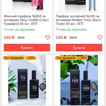
Жіночий парфюм №068 за
Парфум чоловічий №100 за
мотивами Sexy Graffiti (Сексі
мотивами Bottled Tonic (Батл
Граффіті) 65 мл. ОПТ
Тонік) 65 мл. ОПТ
Готово до відправки
Готово до відправки
143
143
₴
₴
159 ₴
159 ₴
Купити
Купити
Топ продажів
–10%
Топ продажів
–10%