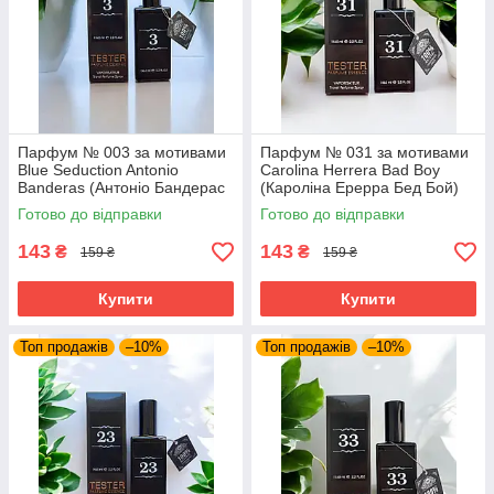
Парфум № 003 за мотивами
Парфум № 031 за мотивами
Blue Seduction Antonio
Carolina Herrera Bad Boy
Banderas (Антоніо Бандерас
(Кароліна Ерерра Бед Бой)
Блю Седакшн) 65 мл.
65 мл
Готово до відправки
Готово до відправки
143
143
₴
₴
159 ₴
159 ₴
Купити
Купити
Топ продажів
–10%
Топ продажів
–10%