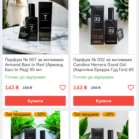
Парфум № 007 за мотивами
Парфум № 032 за мотивами
Armand Basi In Red (Арманд
Carolina Herrera Good Girl
Басі Ін Ред) 65 мл
(Кароліна Ерерра Гуд Гел) 65
мл
Готово до відправки
Готово до відправки
143
143
₴
₴
159 ₴
159 ₴
Купити
Купити
Топ продажів
–10%
Топ продажів
–10%