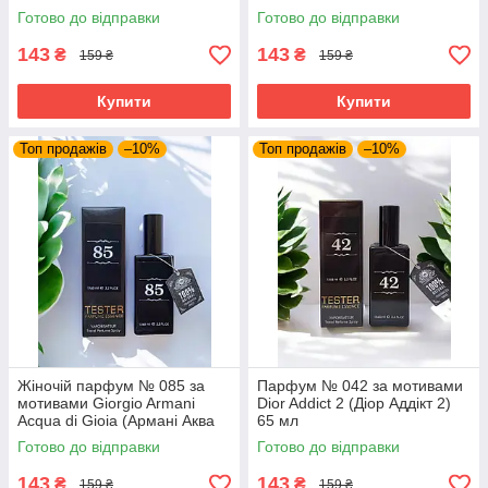
Готово до відправки
Готово до відправки
143
143
₴
₴
159 ₴
159 ₴
Купити
Купити
Топ продажів
–10%
Топ продажів
–10%
Жіночій парфум № 085 за
Парфум № 042 за мотивами
мотивами Giorgio Armani
Dior Addict 2 (Діор Аддікт 2)
Acqua di Gioia (Армані Аква
65 мл
Ді Джоя) 65 мл
Готово до відправки
Готово до відправки
143
143
₴
₴
159 ₴
159 ₴