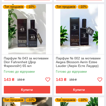
Топ продажів
–10%
Топ продажів
–10%
Парфум № 043 за мотивами
Парфум № 002 за мотивами
Dior Fahrenheit (Діор
Aegea Blossom Aerin Estee
Фаренгейт) 65 мл
Lauder (Аерін Есте Лаудер)
65 мл
Готово до відправки
Готово до відправки
143
143
₴
₴
159 ₴
159 ₴
Купити
Купити
Топ продажів
–10%
Топ продажів
–10%