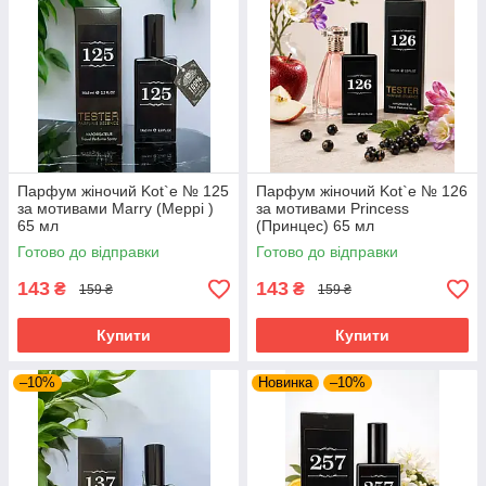
Парфум жіночий Kot`e № 125
Парфум жіночий Kot`e № 126
за мотивами Marry (Меррі )
за мотивами Princess
65 мл
(Принцес) 65 мл
Готово до відправки
Готово до відправки
143
143
₴
₴
159 ₴
159 ₴
Купити
Купити
–10%
Новинка
–10%