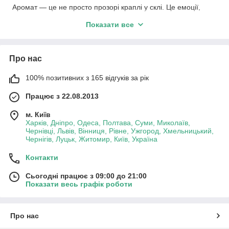
Аромат — це не просто прозорі краплі у склі. Це емоції,
спогади, впевненість у собі та особливий стиль, що
Показати все
залишається невидимим шлейфом протягом дня. Ми
створили колекцію номерної парфумерії
Kot’e
для тих, хто
цінує бездоганну якість та прагне будувати успішну,
естетичну справу.
Про нас
Ми відмовилися від гучних брендів, складного дизайну та
100% позитивних з 165 відгуків за рік
мільйонних витрат на рекламу, зосередивши всю увагу на
головному — на якості самого аромату. Кожен номер Kot’e —
Працює з 22.08.2013
це витончена та стійка інтерпретація світових парфумерних
бестселерів у лаконічних фірмових флаконах. Наша компанія
м. Київ
пропонує
парфуми оптом
безпосередньо від виробника,
Харків, Дніпро, Одеса, Полтава, Суми, Миколаїв,
відкриваючи широкі можливості для стабільного заробітку та
Чернівці, Львів, Вінниця, Рівне, Ужгород, Хмельницький,
залучення вдячних клієнтів.
Чернігів, Луцьк, Житомир, Київ, Україна
Контакти
Чому номерна парфумерія Kot’e — це
ідеальний вибір для вашої справи?
Сьогодні працює з 09:00 до 21:00
Показати весь графік роботи
Швейцарська якість у серці композиції.
Для
створення парфумерії Kot’e використовується
преміальна швейцарська сировина. Це забезпечує
Про нас
гармонійне триступеневе розкриття аромату,