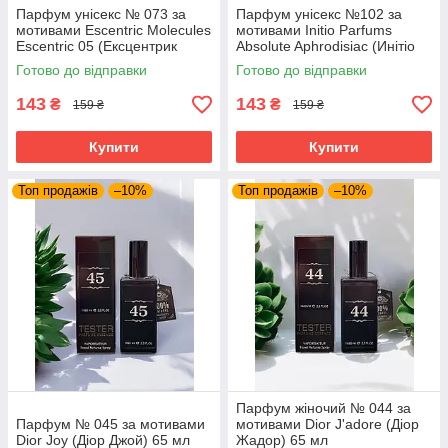
Парфум унісекс № 073 за
Парфум унісекс №102 за
мотивами Escentric Molecules
мотивами Initio Parfums
Escentric 05 (Ексцентрик
Absolute Aphrodisiac (Инітіо
молекула Ексцентрик 05) 65
Парфюм Абсолют
Готово до відправки
Готово до відправки
мл
Афродизіак) 65 мл
143
143
₴
₴
159 ₴
159 ₴
Купити
Купити
Топ продажів
–10%
Топ продажів
–10%
Парфум жіночий № 044 за
Парфум № 045 за мотивами
мотивами Dior J'adore (Діор
Dior Joy (Діор Джой) 65 мл
Жадор) 65 мл