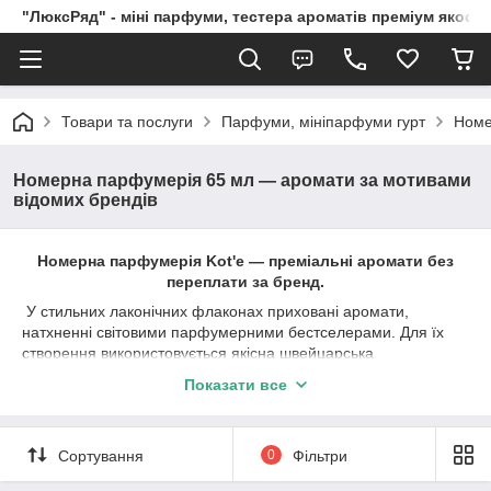
"ЛюксРяд" - міні парфуми, тестера ароматів преміум якості
Товари та послуги
Парфуми, мініпарфуми гурт
Номе
Номерна парфумерія 65 мл — аромати за мотивами
відомих брендів
Номерна парфумерія Kot'e — преміальні аромати без
переплати за бренд.
У стильних лаконічних флаконах приховані аромати,
натхненні світовими парфумерними бестселерами. Для їх
створення використовується якісна швейцарська
парфумерна сировина та стійкі ароматичні компоненти, що
Показати все
дарують насичене звучання та приємний шлейф.
Ми віримо, що головне в парфумах — це сам аромат і
емоції, які він дарує. Саме тому ви платите за якість, а не за
Сортування
0
Фільтри
гучне ім'я на упаковці чи багатомільйонну рекламу.