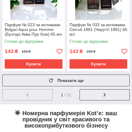
Парфум № 023 за мотивами
Парфум № 033 за мотивами
Bvlgari Aqua pour Homme
Cerruti 1881 (Черутті 1881) 65
(Булгарі Аква Пур Хом) 65 мл
мл
Готово до відправки
Готово до відправки
143
143
₴
₴
159 ₴
159 ₴
Купити
Купити
Показати ще
1
/ 11
🌟 Номерна парфумерія Kot’e: ваш
провідник у світ красивого та
високоприбуткового бізнесу