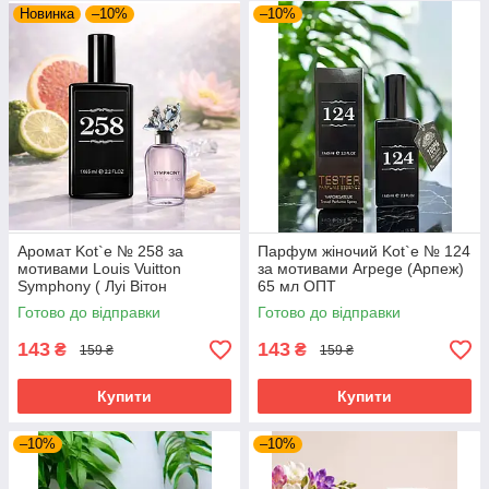
У каталозі представлено майже 300 жіночих, чоловічих та
Новинка
–10%
–10%
унісекс ароматів на будь-який смак — від свіжих і легких до
глибоких, чуттєвих та шлейфових композицій.
Знайдіть свій улюблений аромат серед сотень варіантів
та обирайте парфуми, які підкреслять саме вашу
індивідуальність.
Аромат Kot`e № 258 за
Парфум жіночий Kot`e № 124
мотивами Louis Vuitton
за мотивами Arpege (Арпеж)
Symphony ( Луі Вітон
65 мл ОПТ
Симфонія) 65 мл
Готово до відправки
Готово до відправки
143
143
₴
₴
159 ₴
159 ₴
Купити
Купити
–10%
–10%