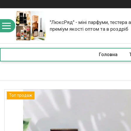
"ЛюксРяд" - міні парфуми, тестера 
преміум якості оптом та в роздріб
Головна
Топ продаж