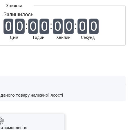
Залишилось
0
0
0
0
0
0
0
0
Днів
Годин
Хвилин
Секунд
 даного товару належної якості
ля замовлення