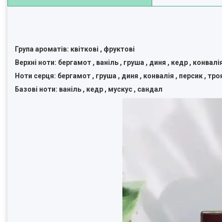
Група ароматів: квіткові , фруктові
Верхні ноти: бергамот , ваніль , груша , диня , кедр , конвалі
Ноти серця: бергамот , груша , диня , конвалія , персик , тро
Базові ноти: ваніль , кедр , мускус , сандал