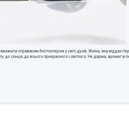
вважати справжнім бестселером у світі духів. Жінка, яка віддає пер
ту, до сонця, до всього прекрасного і світлого. Не дарма, аромат в 