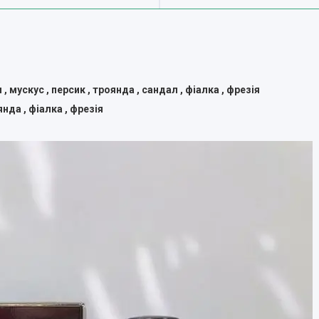
я , мускус , персик , троянда , сандал , фіалка , фрезія
янда , фіалка , фрезія