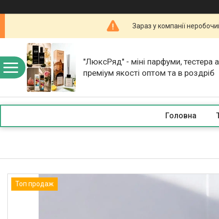
Зараз у компанії неробочи
"ЛюксРяд" - міні парфуми, тестера 
преміум якості оптом та в роздріб
Головна
Топ продаж