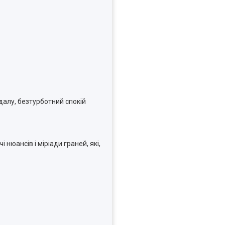
далу, безтурботний спокій
нюансів і міріади граней, які,