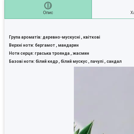
Опис
Х
Група ароматів: деревно-мускусні , квіткові
Верхні ноти: бергамот , мандарин
Ноти серця: граська троянда , жасмин
Базові ноти: білий кедр , білий мускус , пачулі , сандал