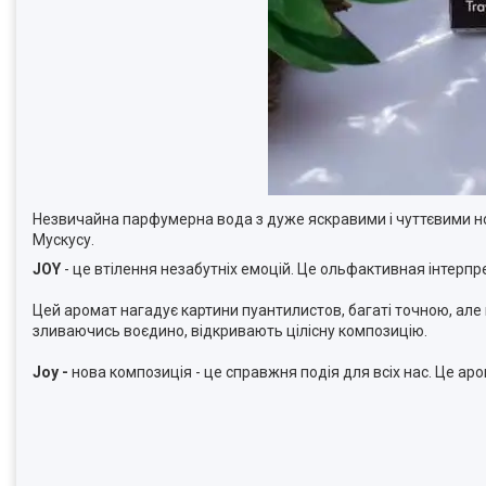
Незвичайна парфумерна вода з дуже яскравими і чуттєвими нота
Мускусу.
JOY
- це втілення незабутніх емоцій. Це ольфактивная інтерпре
Цей аромат нагадує картини пуантилистов, багаті точною, але н
зливаючись воєдино, відкривають цілісну композицію.
Joy -
нова композиція - це справжня подія для всіх нас. Це аром