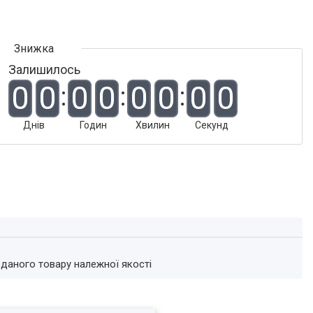
Залишилось
0
0
0
0
0
0
0
0
Днів
Годин
Хвилин
Секунд
 даного товару належної якості