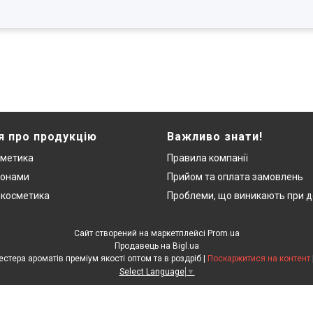
я про продукцію
Важливо знати!
сметика
Правила компанії
монами
Прийом та оплата замовлень
 косметика
Проблеми, що виникають при д
Сайт створений на маркетплейсі
Prom.ua
Продавець на Bigl.ua
"ЛюксРяд" - міні парфуми, тестера ароматів преміум якості оптом та в роздріб |
Поскаржитися на контент
Select Language
▼