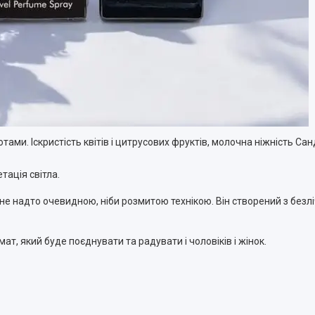
ми. Іскристість квітів і цитрусових фруктів, молочна ніжність Сан
тація світла.
е надто очевидною, ніби розмитою технікою. Він створений з безлічі 
ат, який буде поєднувати та радувати і чоловіків і жінок.