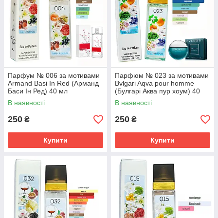
Парфум № 006 за мотивами
Парфюм № 023 за мотивами
Armand Basi In Red (Арманд
Bvlgari Aqva pour homme
Баси Ін Ред) 40 мл
(Булгарі Аква пур хоум) 40
мл
В наявності
В наявності
250
250
₴
₴
Купити
Купити