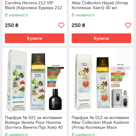
Carolina Herrera 212 VIP
Attar Collection Hayati (Аттар
Black (Каролина Еррера 212
Коллекшн Хаятi) 40 мл
ВІП Блек) 40 мл
В наявності
В наявності
250
250
₴
₴
Купити
Купити
Парфум № 021 за мотивами
Парфум № 012 за мотивами
Bottega Veneta Pour Homme
Attar Collection Musk Kashmir
(Боттега Венета Пур Хом) 40
(Аттар Коллекшн Маск
мл
Кашемир) 40 мл
В наявності
В наявності