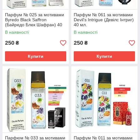
Парфум № 025 за мотивами
Парфум № 061 за мотивами
Byredo Black Saffron
Devil's Intrigue (Девілс Інтриг)
(Байредо Блек Шафран) 40
40 мл.
мл.
В наявності
В наявності
250
250
₴
₴
Купити
Купити
Парфюм № 033 за мотивами
Парфум № 011 за мотивами