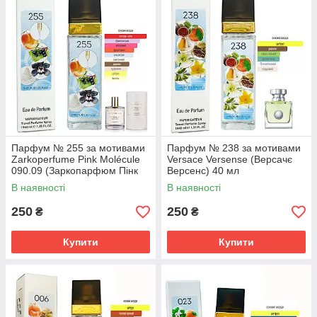
Парфум № 255 за мотивами
Парфум № 238 за мотивами
Zarkoperfume Pink Molécule
Versace Versense (Версачє
090.09 (Заркопарфюм Пінк
Версенс) 40 мл
Молекула 090.09) 40 мл
В наявності
В наявності
250
250
₴
₴
Купити
Купити