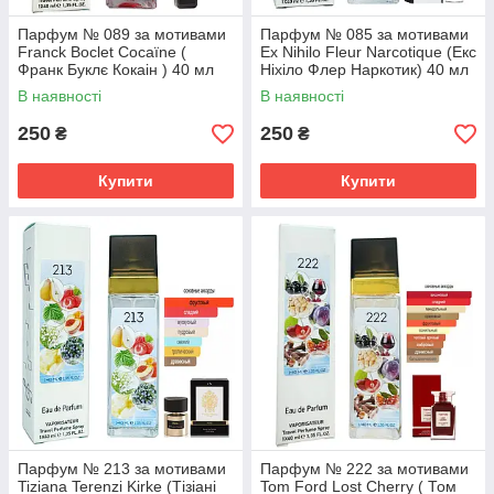
Парфум № 089 за мотивами
Парфум № 085 за мотивами
Franck Boclet Cocaïne (
Ex Nihilo Fleur Narcotique (Екс
Франк Буклє Кокаін ) 40 мл
Ніхіло Флер Наркотик) 40 мл
В наявності
В наявності
250
250
₴
₴
Купити
Купити
Парфум № 213 за мотивами
Парфум № 222 за мотивами
Tiziana Terenzi Kirke (Тізіані
Tom Ford Lost Cherry ( Том