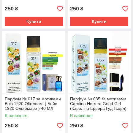
250
250
₴
₴
Купити
Купити
Парфум № 017 за мотивами
Парфум № 035 за мотивами
Bois 1920 Oltremare ( Бойс
Carolina Herrera Good Girl
1920 Ольтемаре ) 40 МЛ
(Кароліна Еррера Гуд Гьорл)
40 мл
В наявності
В наявності
250
250
₴
₴