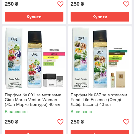
250
250
₴
₴
Купити
Купити
Парфум № 091 за мотивами
Парфум № 087 за мотивами
Gian Marco Venturi Woman
Fendi Life Essence (Фенді
(Жан Марко Вентури) 40 мл
Лайф Ессенс) 40 мл
В наявності
В наявності
250
250
₴
₴