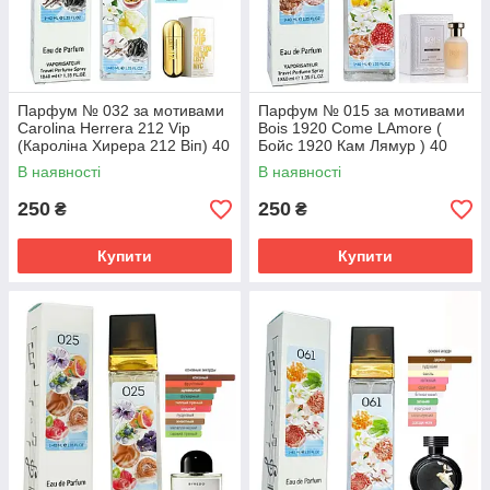
Парфум № 032 за мотивами
Парфум № 015 за мотивами
Carolina Herrera 212 Vip
Bois 1920 Come LAmore (
(Кароліна Хирера 212 Віп) 40
Бойс 1920 Кам Лямур ) 40
мл
МЛ
В наявності
В наявності
250
250
₴
₴
Купити
Купити