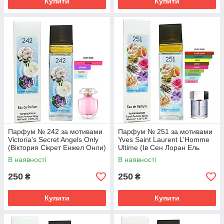
Купити
Купити
Парфум № 242 за мотивами
Парфум № 251 за мотивами
Victoria's Secret Angels Only
Yves Saint Laurent L’Homme
(Віктория Сікрет Енжел Онли)
Ultime (Ів Сен Лоран Ель
40 мл
Хоум Ультім) 40 мл
В наявності
В наявності
250
250
₴
₴
Купити
Купити