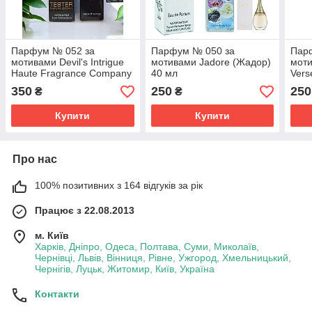
Парфум № 052 за
Парфум № 050 за
Пар
мотивами Devil's Intrigue
мотивами Jadore (Жадор)
моти
Haute Fragrance Company
40 мл
Vers
(От Фрагранс Компані
Верс
350
250
250
₴
₴
Девілс Iнтріг) 65 мл
Купити
Купити
Про нас
100% позитивних з 164 відгуків за рік
Працює з 22.08.2013
м. Київ
Харків, Дніпро, Одеса, Полтава, Суми, Миколаїв,
Чернівці, Львів, Вінниця, Рівне, Ужгород, Хмельницький,
Чернігів, Луцьк, Житомир, Київ, Україна
Контакти