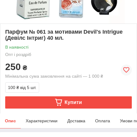
Парфум № 061 за мотивами Devil's Intrigue
(Девілс Інтриг) 40 мл.
В наявності
Опт і роздріб
250
₴
Мінімальна сума замовлення на сайті — 1 000 ₴
100 ₴
від 5 шт.
Купити
Опис
Характеристики
Доставка
Оплата
Умови п