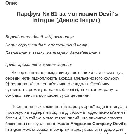
Опис
Парфум № 61 за мотивами Devil's
Intrigue (Девілс Інтриг)
Верхні ноти: білий чай, османтус
Ноти серця: сандал, апельсиновий колір
Базові ноти: ваніль, кашмеран, дерев'яні ноти
Група ароматів: квіткові деревні
Як верхні ноти піраміди виступають білий чай і османтус,
середні ноти підхоплюють акорди апельсинового кольору
(флердоранж) та ненав'язливого сандала. Особливу
чутливість аромату надають базові відтінки кашмерану та
солодкої ванілі з домішкою сухої деревини.
Поєднання всіх компонентів парфумерної води інтригує та
провокує на відверті емоції та дії. Аромат одночасно м'який і
боязкий, і в той же момент грайливий, що викликає почуття
бажаності і сексуальності.
Haute Fragrance Company Devil's
Intrigue
можна вважати вечірнім парфумом, він підійде для