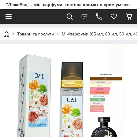
"ЛюксРяд" - міні парфуми, тестера ароматів преміум якості
Товари та послуги
Мініпарфуми (65 мл, 60 мл, 50 мл, 40