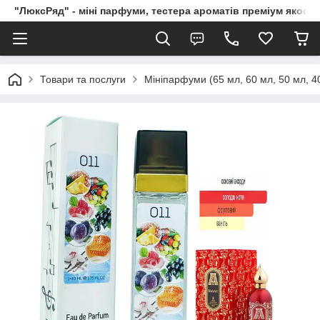
"ЛюксРяд" - міні парфуми, тестера ароматів преміум якості
Товари та послуги
Мініпарфуми (65 мл, 60 мл, 50 мл, 40