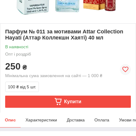
Парфум № 011 за мотивами Attar Collection
Hayati (Аттар Коллекшн Хаятi) 40 мл
В наявності
Опт і роздріб
250
₴
Мінімальна сума замовлення на сайті — 1 000 ₴
100 ₴
від 5 шт.
Купити
Опис
Характеристики
Доставка
Оплата
Умови п