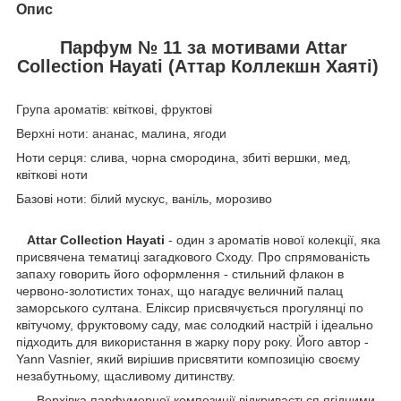
Опис
Парфум № 11 за мотивами Attar
Collection Hayati (Аттар Коллекшн Хаятi)
Група ароматів: квіткові, фруктові
Верхні ноти: ананас, малина, ягоди
Ноти серця: слива, чорна смородина, збиті вершки, мед,
квіткові ноти
Базові ноти: білий мускус, ваніль, морозиво
Attar Collection Hayati
- один з ароматів нової колекції, яка
присвячена тематиці загадкового Сходу. Про спрямованість
запаху говорить його оформлення - стильний флакон в
червоно-золотистих тонах, що нагадує величний палац
заморського султана. Еліксир присвячується прогулянці по
квітучому, фруктовому саду, має солодкий настрій і ідеально
підходить для використання в жарку пору року. Його автор -
Yann Vasnier, який вирішив присвятити композицію своєму
незабутньому, щасливому дитинству.
Верхівка парфумерної композиції відкривається ягідними