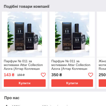
Подібні товари компанії
Парфум № 011 за
Парфум № 011 за
Жіно
мотивами Attar Collection
мотивами Attar Collection
моти
Azora (Аттар Коллекшн
Azora (Аттар Коллекшн
Rosa
Азора) 65 мл
Азора) 65 мл
Колл
143
350
250
₴
₴
159 ₴
мл
Купити
Купити
Про нас