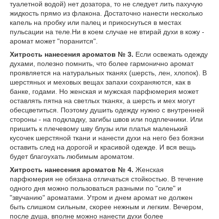
туалетной водой) нет дозатора, то не следует лить пахучую
жидкость прямо из флакона. Достаточно нанести несколько
капель на пробку или палец и прикоснуться в местах
пульсации на теле.Ни в коем случае не втирай духи в кожу -
аромат может "поранится".
Хитрость нанесения ароматов № 3.
Если освежать одежду
духами, полезно помнить, что более гармонично аромат
проявляется на натуральных тканях (шерсть, лен, хлопок). В
шерстяных и меховых вещах запахи сохраняются, как в
банке, годами. Но женская и мужская парфюмерия может
оставлять пятна на светлых тканях, а шерсть и мех могут
обесцветиться. Поэтому душить одежду нужно с внутренней
стороны - на подкладку, загибы швов или подплечники. Или
пришить к плечевому шву блузы или платья маленький
кусочек шерстяной ткани и нанести духи на него без боязни
оставить след на дорогой и красивой одежде. И вся вещь
будет благоухать любимым ароматом.
Хитрость нанесения ароматов № 4.
Женская
парфюмерия
не обязана отличаться стойкостью. В течение
одного дня можно пользоваться разными по "силе" и
"звучанию" ароматами. Утром и днем аромат не должен
быть слишком сильным, скорее нежным и легким. Вечером,
после душа, вполне можно нанести духи более