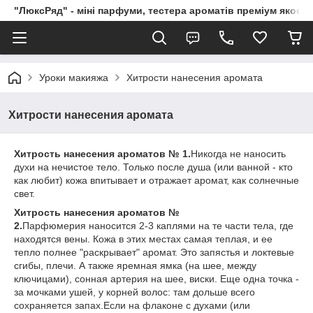
"ЛюксРяд" - міні парфуми, тестера ароматів преміум якості
Уроки макияжа
Хитрости нанесения аромата
Хитрости нанесения аромата
Хитрость нанесения ароматов № 1.
Никогда не наносить
духи на нечистое тело. Только после душа (или ванной - кто
как любит) кожа впитывает и отражает аромат, как солнечные
свет.
Хитрость нанесения ароматов №
2.
Парфюмерия наносится 2-3 каплями на те части тела, где
находятся вены. Кожа в этих местах самая теплая, и ее
тепло полнее "раскрывает" аромат. Это запястья и локтевые
сгибы, плечи. А также яремная ямка (на шее, между
ключицами), сонная артерия на шее, виски. Еще одна точка -
за мочками ушей, у корней волос: там дольше всего
сохраняется запах.Если на флаконе с духами (или