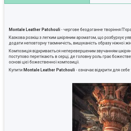
Montale Leather Patchouli
- чергове бездоганне творіння П'єра
Казкова розкіш з легким шкіряним ароматом, що розбурхує уяв
додати неповторну таємничість, вишуканість образу ніжної жі
Композиція відкривається неперевершеним звучанням шкіряних н
поступово перетікають в серці, де головну роль грає божестве
основі цієї божественної композиції.
Купити
Montale Leather Patchouli
- означає відкрити для себе