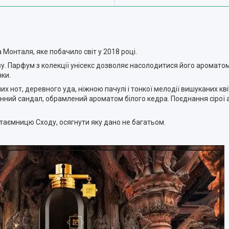
 Монталя, яке побачило світ у 2018 році.
у. Парфум з колекції унісекс дозволяє насолодитися його ароматом
нки.
от, деревного уда, ніжною пачулі і тонкої мелодії вишуканих квіт
нний сандал, обрамлений ароматом білого кедра. Поєднання сірої а
 таємницю Сходу, осягнути яку дано не багатьом.