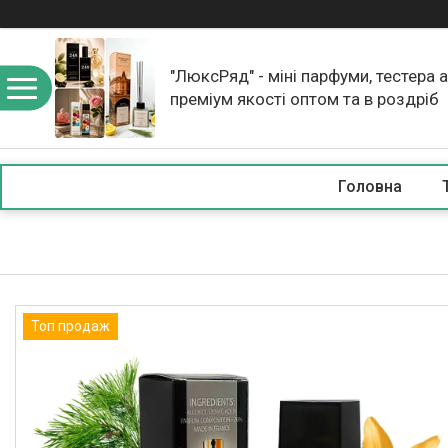
"ЛюксРяд" - міні парфуми, тестера 
преміум якості оптом та в роздріб
Головна
Топ продаж