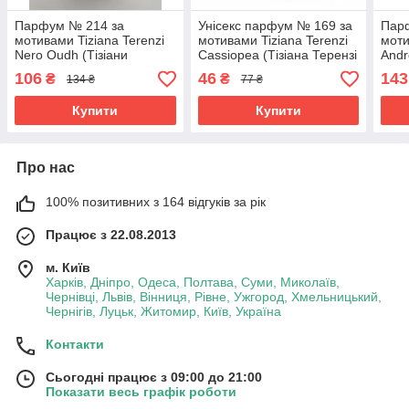
Парфум № 214 за
Унісекс парфум № 169 за
Пар
мотивами Tiziana Terenzi
мотивами Tiziana Terenzi
моти
Nero Oudh (Тізіани
Cassiopea (Тізіана Терензі
Andr
Терензі Нейро Ауд) 40 мл
Кассіопея) 12 мл. ОПТ
Тере
106
46
143
₴
₴
134 ₴
77 ₴
ОПТ
Купити
Купити
Про нас
100% позитивних з 164 відгуків за рік
Працює з 22.08.2013
м. Київ
Харків, Дніпро, Одеса, Полтава, Суми, Миколаїв,
Чернівці, Львів, Вінниця, Рівне, Ужгород, Хмельницький,
Чернігів, Луцьк, Житомир, Київ, Україна
Контакти
Сьогодні працює з 09:00 до 21:00
Показати весь графік роботи