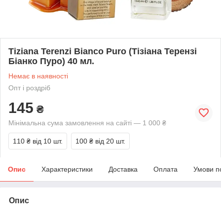
Tiziana Terenzi Bianco Puro (Тізіана Терензі
Біанко Пуро) 40 мл.
Немає в наявності
Опт і роздріб
145
₴
Мінімальна сума замовлення на сайті — 1 000 ₴
110 ₴
від 10 шт.
100 ₴
від 20 шт.
Опис
Характеристики
Доставка
Оплата
Умови п
Опис