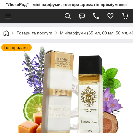
"ЛюксРяд" - міні парфуми, тестера ароматів преміум якості
Товари та послуги
Мініпарфуми (65 мл, 60 мл, 50 мл, 40
Топ продажів