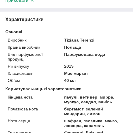
Приховати
Характеристики
Основні
Виробник
Tiziana Terenzi
Країна виробник
Польща
Вид парфумерної
Парфумована вода
продукції
Рік випуску
2019
Класифікація
Мас маркет
Об`єм
40 мл
Користувальницькі характеристики
Кінцева нота
пачулі, ветивер, мирра,
мускус, сандал, ваніль
Початкова нота
бергамот, зелений
мандарин, лимон
Нота серця
шафран, гвоздика, манго,
лаванда, карамель
Тип аромату
Фруктові, Квіткові