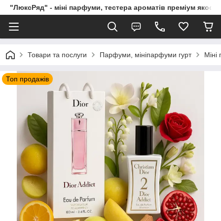
"ЛюксРяд" - міні парфуми, тестера ароматів преміум якості
Товари та послуги
Парфуми, мініпарфуми гурт
Міні
Топ продажів