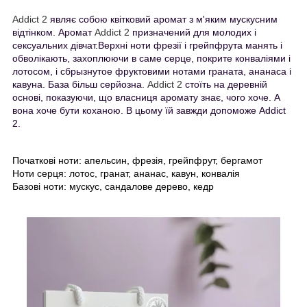
Addict 2
являє собою квітковий аромат з м'яким мускусним
відтінком.
Аромат
Addict 2
призначений для молодих і
сексуальних дівчат.
Верхні ноти фрезії і грейпфрута манять і
обволікають, захоплюючи в саме серце, покрите конваліями і
лотосом, і сбрызнутое фруктовими нотами граната, ананаса і
кавуна.
База більш серйозна.
Addict 2
стоїть на деревній
основі, показуючи, що власниця аромату знає, чого хоче. А
вона хоче бути коханою. В цьому їй завжди допоможе Addict
2.
Початкові ноти: апельсин, фрезія, грейпфрут, бергамот
Ноти серця: лотос, гранат, ананас, кавун, конвалія
Базові ноти: мускус, сандалове дерево, кедр