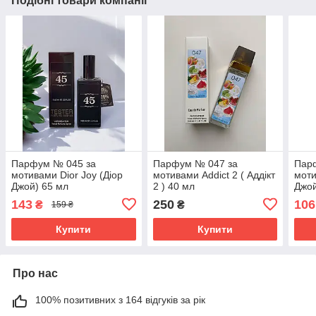
Подібні товари компанії
Парфум № 045 за
Парфум № 047 за
Пар
мотивами Dior Joy (Діор
мотивами Addict 2 ( Аддікт
моти
Джой) 65 мл
2 ) 40 мл
Джой
143
250
106
₴
₴
159 ₴
Купити
Купити
Про нас
100% позитивних з 164 відгуків за рік