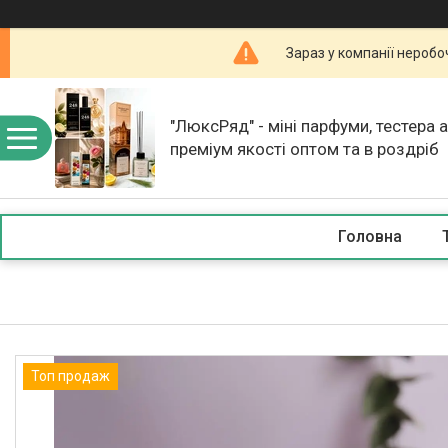
Зараз у компанії неробо
"ЛюксРяд" - міні парфуми, тестера 
преміум якості оптом та в роздріб
Головна
Топ продаж