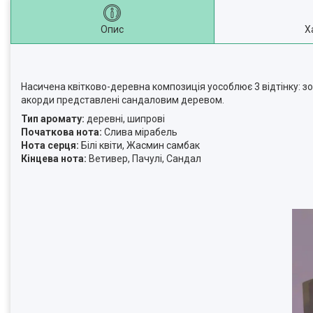
Опис
Х
Насичена квітково-деревна композиція уособлює 3 відтінку: зол
акорди представлені сандаловим деревом.
Тип аромату:
деревні, шипрові
Початкова нота:
Слива мірабель
Нота серця:
Білі квіти, Жасмин самбак
Кінцева нота:
Ветивер, Пачулі, Сандал