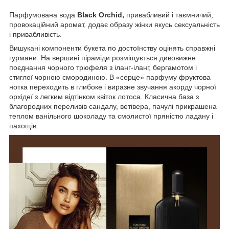
Парфумована вода
Black Orchid,
привабливий і таємничий,
провокаційний аромат, додає образу жінки якусь сексуальність
і привабливість.
Вишукані компоненти букета по достоїнству оцінять справжні
гурмани. На вершині піраміди розміщується дивовижне
поєднання чорного трюфеля з іланг-іланг, бергамотом і
стиглої чорною смородиною. В «серце» парфуму фруктова
нотка переходить в глибоке і виразне звучання акорду чорної
орхідеї з легким відтінком квіток лотоса. Класична база з
благородних переливів сандалу, ветівера, пачулі прикрашена
теплом ванільного шоколаду та смолистої пряністю ладану і
пахощів.