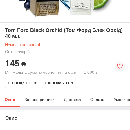
Tom Ford Black Orchid (Том Форд Блек Орхiд)
40 мл.
Немає в наявності
Опт і роздріб
145
₴
Мінімальна сума замовлення на сайті — 1 000 ₴
110 ₴
від 10 шт.
100 ₴
від 20 шт.
Опис
Характеристики
Доставка
Оплата
Умови п
Опис