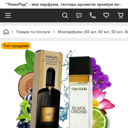
"ЛюксРяд" - міні парфуми, тестера ароматів преміум якості
Товари та послуги
Мініпарфуми (65 мл, 60 мл, 50 мл, 40
Топ продажів