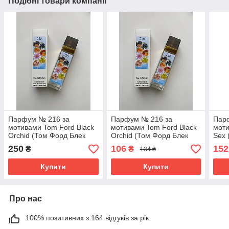
Подібні товари компанії
Парфум № 216 за
Парфум № 216 за
Парф
мотивами Tom Ford Black
мотивами Tom Ford Black
моти
Orchid (Том Форд Блек
Orchid (Том Форд Блек
Sex 
Орхід) 40 мл
Орхід) 40 мл ОПТ
Секс
250
106
152
₴
₴
134 ₴
Купити
Купити
Про нас
100% позитивних з 164 відгуків за рік