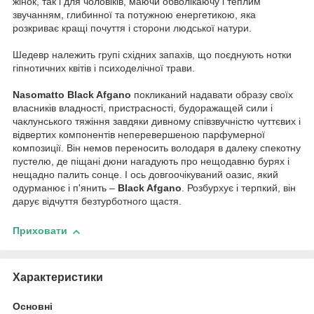
жінок, так і для чоловіків, маючи обволікаючу і теплим
звучанням, глибинної та потужною енергетикою, яка
розкриває кращі почуття і сторони людської натури.
Шедевр належить групі східних запахів, що поєднують нотки
гіпнотичних квітів і психоделічної трави.
Nasomatto Black Afgano
покликаний надавати образу своїх
власників владності, пристрасності, будоражащей сили і
чаклунського тяжіння завдяки дивному співзвучністю чуттєвих і
відвертих компонентів неперевершеною парфумерної
композиції. Він немов переносить володаря в далеку спекотну
пустелю, де піщані дюни нагадують про нещодавню бурях і
нещадно палить сонце. І ось довгоочікуваний оазис, який
одурманює і п'янить –
Black Afgano
. Розбурхує і терпкий, він
дарує відчуття безтурботного щастя.
Приховати
Характеристики
Основні