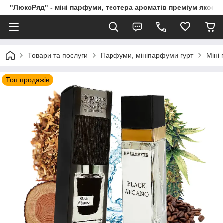
"ЛюксРяд" - міні парфуми, тестера ароматів преміум якості
Товари та послуги
Парфуми, мініпарфуми гурт
Міні
Топ продажів