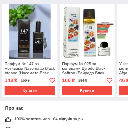
Парфум № 147 за
Парфум № 025 за
Уніс
мотивами Nasomatto Black
мотивами Byredo Black
моти
Afgano (Насомато Блек
Saffron (Байредо Блек
Afga
Афгано) 65 мл
Шафран) 40 мл. ОПТ
Афга
143
106
46
₴
₴
159 ₴
134 ₴
Купити
Купити
Про нас
100% позитивних з 164 відгуків за рік