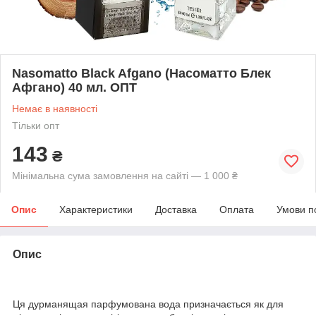
Nasomatto Black Afgano (Насоматто Блек
Афгано) 40 мл. ОПТ
Немає в наявності
Тільки опт
143
₴
Мінімальна сума замовлення на сайті — 1 000 ₴
Опис
Характеристики
Доставка
Оплата
Умови п
Опис
Ця дурманящая парфумована вода призначається як для