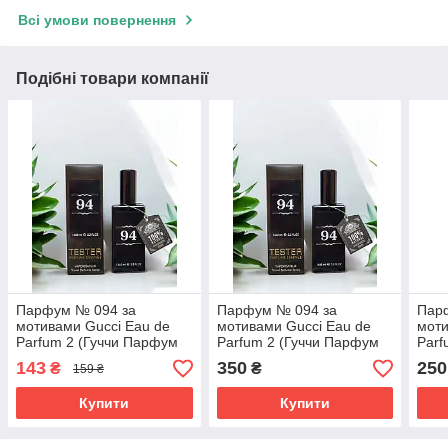
Всі умови повернення
Подібні товари компанії
Парфум № 094 за
Парфум № 094 за
Пар
мотивами Gucci Eau de
мотивами Gucci Eau de
моти
Parfum 2 (Гуччи Парфум
Parfum 2 (Гуччи Парфум
Parf
2) 65 мл
2) 65 мл
Парф
143
350
250
₴
₴
159 ₴
Купити
Купити