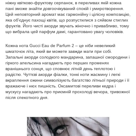
ніжну квітково-фруктову серпанок, в переливах якій кожна
пані зможе знайти довгоочікуваний спокій і умиротворення.
Цей неповторний аромат має гармонійну і цілісну композицію,
яка об'єднує пахощі квітів, що розпустилися з сяйвом стиглих
фруктів. Його чисті акорди звучать жіночно і привабливо, тому
що вибрала цей парфум дамі, гарантовано увагу чоловіків.
Кожна нота Gucci Eau de Parfum 2 – це ніби невеликий
шматочок літа, який ви можете завжди мати при собі.
Запальні акорди солодкого мандарина, запашної смородини і
гіркого апельсина нагадають про перших променях
вранішнього сонця, що сповнює літній день теплотою і
радістю. Чуттєві акорди фіалки, тонкі ноти жасмину і легкі
вкраплення ожини символізують багатство літньої природи і її
вражаюче і нюх пишність. Оксамитові переливи кедра і
мускусу нагадають про приємній прохолоді вечора, тривожної
після спекотного дня.