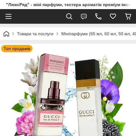
"ЛюксРяд" - міні парфуми, тестера ароматів преміум якості
Товари та послуги
Мініпарфуми (65 мл, 60 мл, 50 мл, 40
Топ продажів