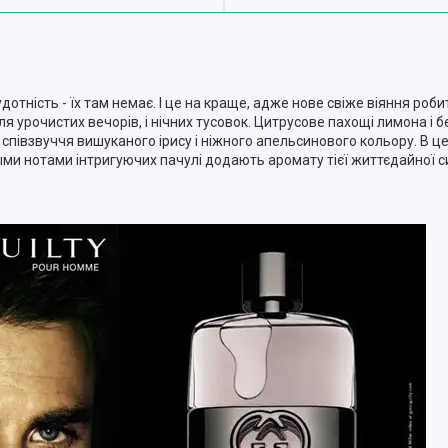
отність - їх там немає. І це на краще, адже нове свіже віяння роби
ля урочистих вечорів, і нічних тусовок. Цитрусове пахощі лимона і
 співзвуччя вишуканого ірису і ніжного апельсинового кольору. В це
тыми нотами інтригуючих пачулі додають аромату тієї життєдайної с