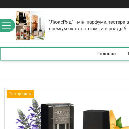
"ЛюксРяд" - міні парфуми, тестера 
преміум якості оптом та в роздріб
Головна
Топ продаж