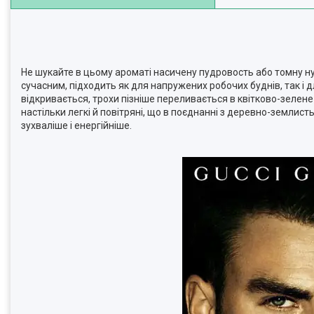
Не шукайте в цьому ароматі насичену пудровость або томну нуд
сучасним, підходить як для напружених робочих буднів, так і д
відкривається, трохи пізніше переливається в квітково-зелене
настільки легкі й повітряні, що в поєднанні з деревно-землис
зухваліше і енергійніше.