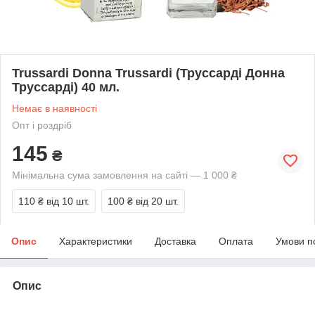
Trussardi Donna Trussardi (Труссарді Донна
Труссарді) 40 мл.
Немає в наявності
Опт і роздріб
145
₴
Мінімальна сума замовлення на сайті — 1 000 ₴
110 ₴
від 10 шт.
100 ₴
від 20 шт.
Опис
Характеристики
Доставка
Оплата
Умови п
Опис