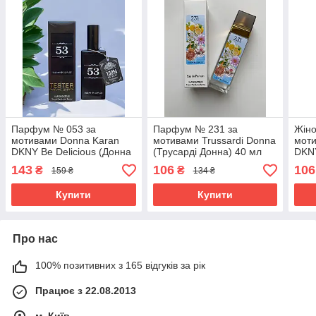
Парфум № 053 за
Парфум № 231 за
Жіно
мотивами Donna Karan
мотивами Trussardi Donna
моти
DKNY Be Delicious (Донна
(Трусарді Донна) 40 мл
DKNY
Каран Бі Делішес) 65 мл
ОПТ
Кара
143
106
106
₴
₴
159 ₴
134 ₴
Купити
Купити
Про нас
100% позитивних з 165 відгуків за рік
Працює з 22.08.2013