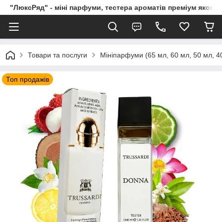
"ЛюксРяд" - міні парфуми, тестера ароматів преміум якості
Товари та послуги
Мініпарфуми (65 мл, 60 мл, 50 мл, 40
Топ продажів