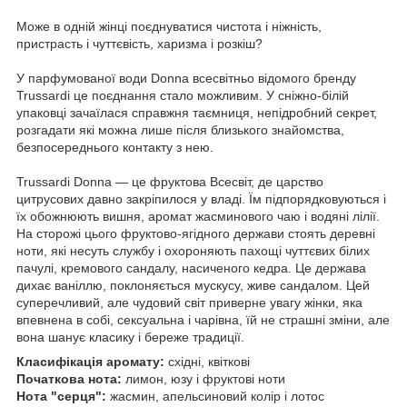
Може в одній жінці поєднуватися чистота і ніжність,
пристрасть і чуттєвість, харизма і розкіш?
У парфумованої води Donna всесвітньо відомого бренду
Trussardi це поєднання стало можливим. У сніжно-білій
упаковці зачаїлася справжня таємниця, непідробний секрет,
розгадати які можна лише після близького знайомства,
безпосереднього контакту з нею.
Trussardi Donna — це фруктова Всесвіт, де царство
цитрусових давно закріпилося у владі. Їм підпорядковуються і
їх обожнюють вишня, аромат жасминового чаю і водяні лілії.
На сторожі цього фруктово-ягідного держави стоять деревні
ноти, які несуть службу і охороняють пахощі чуттєвих білих
пачулі, кремового сандалу, насиченого кедра. Це держава
дихає ваніллю, поклоняється мускусу, живе сандалом. Цей
суперечливий, але чудовий світ приверне увагу жінки, яка
впевнена в собі, сексуальна і чарівна, їй не страшні зміни, але
вона шанує класику і береже традиції.
Класифікація аромату:
східні, квіткові
Початкова нота:
лимон, юзу і фруктові ноти
Нота "серця":
жасмин, апельсиновий колір і лотос