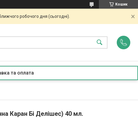
Кошик
ближчого робочого дня (сьогодні).
вка та оплата
нна Каран Бі Делішес) 40 мл.