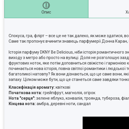
Опис
Х
Спокуса, гра, флірт – все це не так далеко, як може здатися, в
Саме так пропонує вчинити знавець парфумерії Донна Каран, 
Історія парфуму DKNY Be Delicious, ніби історія романтичного з
виходу з метро або просто на вулиці. Доля не розголошує заз
фруктових ноток, яке потім доповниться свіжістю і гармонією кв
починається нова історія, повна світлої романтики і людської
багатоликої натовпу? Як вони дізнаються, що це саме вони, як
запаху. Цілком може бути, що це станеться саме завдяки тонко
Класифікація аромату:
квіткові
Початкова нота:
грейпфрут, магнолія, огірок
Нота "серця":
зелене яблуко, конвалія, троянда, тубероза, фіа
Кінцева нота:
амбра, деревні ноти, сандал