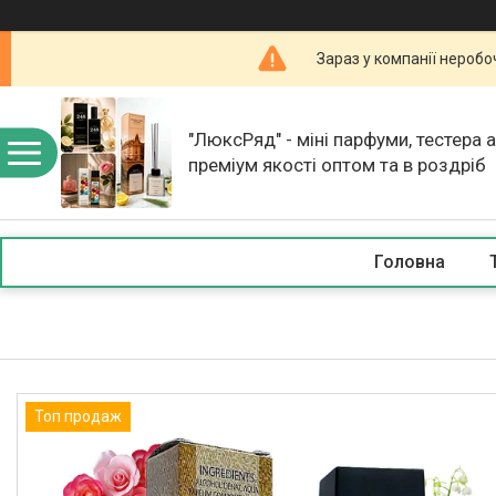
Зараз у компанії неробо
"ЛюксРяд" - міні парфуми, тестера 
преміум якості оптом та в роздріб
Головна
Топ продаж