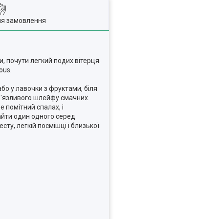
ля замовлення
и, почути легкий подих вітерця.
ous.
або у лавочки з фруктами, біля
ав'язливого шлейфу смачних
е помітний спалах, і
найти один одного серед
ту, легкій посмішці і близької