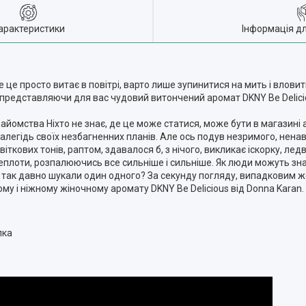
арактеристики
Інформація д
се це просто витає в повітрі, варто лише зупинитися на мить і вловит
представляючи для вас чудовий витончений аромат DKNY Be Delici
найомства Ніхто не знає, де це може статися, може бути в магазині 
далегідь своїх незбагненних планів. Але ось подув незримого, нен
іткових тонів, раптом, здавалося б, з нічого, викликає іскорку, ледв
 теплоти, розпалюючись все сильніше і сильніше. Як люди можуть з
і так давно шукали один одного? За секунду погляду, випадковим жес
му і ніжному жіночному аромату DKNY Be Delicious від Donna Karan.
лка