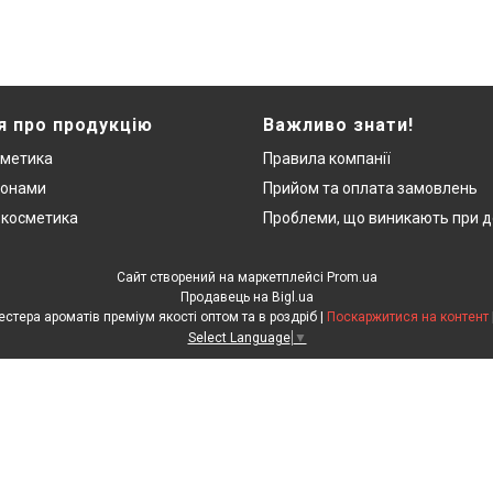
я про продукцію
Важливо знати!
сметика
Правила компанії
монами
Прийом та оплата замовлень
 косметика
Проблеми, що виникають при д
Сайт створений на маркетплейсі
Prom.ua
Продавець на Bigl.ua
"ЛюксРяд" - міні парфуми, тестера ароматів преміум якості оптом та в роздріб |
Поскаржитися на контент
Select Language
▼