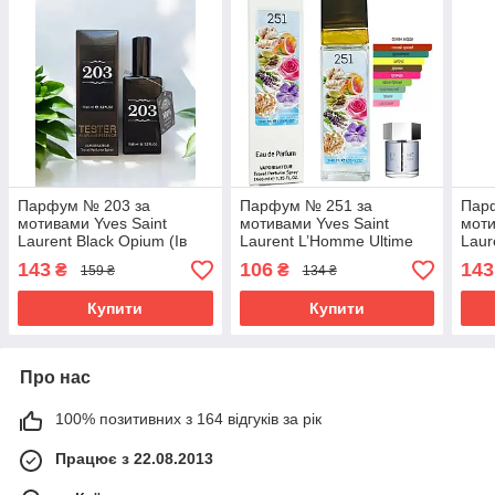
Парфум № 203 за
Парфум № 251 за
Пар
мотивами Yves Saint
мотивами Yves Saint
моти
Laurent Black Opium (Ів
Laurent L’Homme Ultime
Laur
Сен Лоран Блек Опіум) 65
(Ів Сен Лоран Ель Хоум
Лора
143
106
143
₴
₴
159 ₴
134 ₴
мл
Ультім) 40 мл ОПТ
Купити
Купити
Про нас
100% позитивних з 164 відгуків за рік
Працює з 22.08.2013