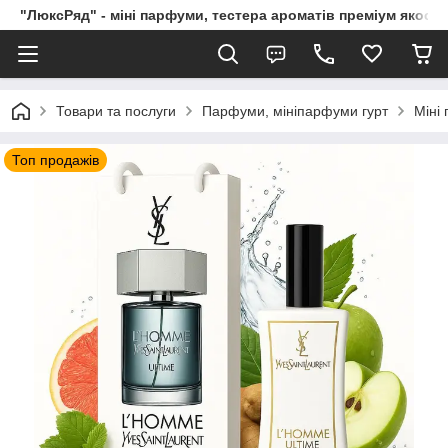
"ЛюксРяд" - міні парфуми, тестера ароматів преміум якості
Товари та послуги
Парфуми, мініпарфуми гурт
Міні
Топ продажів