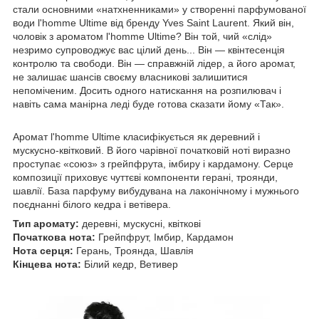
стали основними «натхненниками» у створенні парфумованої
води l'homme Ultime від бренду Yves Saint Laurent. Який він,
чоловік з ароматом l'homme Ultime? Він той, чий «слід»
незримо супроводжує вас цілий день... Він — квінтесенція
контролю та свободи. Він — справжній лідер, а його аромат,
не залишає шансів своєму власникові залишитися
непоміченим. Досить одного натискання на розпилювач і
навіть сама манірна леді буде готова сказати йому «Так».
Аромат l'homme Ultime класифікується як деревний і
мускусно-квітковий. В його чарівної початковій ноті виразно
проступає «союз» з грейпфрута, імбиру і кардамону. Серце
композиції приховує чуттєві компоненти герані, троянди,
шавлії. База парфуму вибудувана на лаконічному і мужнього
поєднанні білого кедра і ветівера.
Тип аромату:
деревні, мускусні, квіткові
Початкова нота:
Грейпфрут, Імбир, Кардамон
Нота серця:
Герань, Троянда, Шавлія
Кінцева нота:
Білий кедр, Ветивер