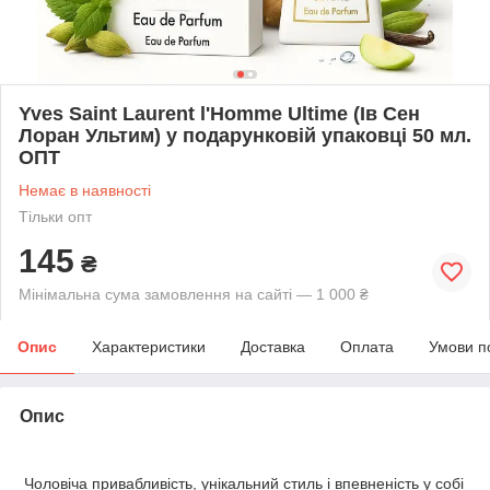
Yves Saint Laurent l'Homme Ultime (Ів Сен
Лоран Ультим) у подарунковій упаковці 50 мл.
ОПТ
Немає в наявності
Тільки опт
145
₴
Мінімальна сума замовлення на сайті — 1 000 ₴
Опис
Характеристики
Доставка
Оплата
Умови п
Опис
Чоловіча привабливість, унікальний стиль і впевненість у собі