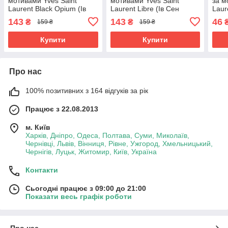
мотивами Yves Saint
мотивами Yves Saint
за м
Laurent Black Opium (Ів
Laurent Libre (Ів Сен
Laur
Сен Лоран Блек Опіум) 65
Лоран Лібре) 65 мл
Сен 
143
143
46
₴
₴
159 ₴
159 ₴
мл
мл.
Купити
Купити
Про нас
100% позитивних з 164 відгуків за рік
Працює з 22.08.2013
м. Київ
Харків, Дніпро, Одеса, Полтава, Суми, Миколаїв,
Чернівці, Львів, Вінниця, Рівне, Ужгород, Хмельницький,
Чернігів, Луцьк, Житомир, Київ, Україна
Контакти
Сьогодні працює з 09:00 до 21:00
Показати весь графік роботи
Про нас