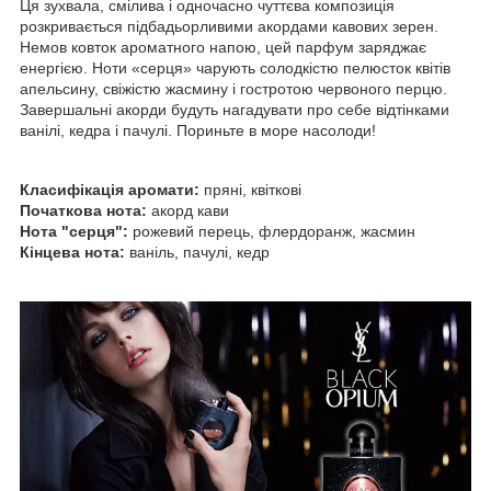
Ця зухвала, смілива і одночасно чуттєва композиція
розкривається підбадьорливими акордами кавових зерен.
Немов ковток ароматного напою, цей парфум заряджає
енергією. Ноти «серця» чарують солодкістю пелюсток квітів
апельсину, свіжістю жасмину і гостротою червоного перцю.
Завершальні акорди будуть нагадувати про себе відтінками
ванілі, кедра і пачулі. Пориньте в море насолоди!
Класифікація аромати:
пряні, квіткові
Початкова нота:
акорд кави
Нота "серця":
рожевий перець, флердоранж, жасмин
Кінцева нота:
ваніль, пачулі, кедр