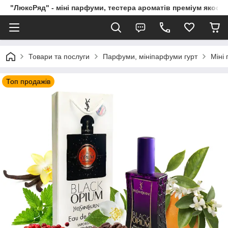
"ЛюксРяд" - міні парфуми, тестера ароматів преміум якості
Товари та послуги
Парфуми, мініпарфуми гурт
Міні
Топ продажів