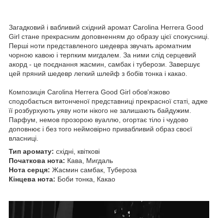
Загадковий і вабливий східний аромат Carolina Herrera Good
Girl стане прекрасним доповненням до образу цієї спокусниці.
Перші ноти представленого шедевра звучать ароматним
чорною кавою і терпким мигдалем. За ними слід серцевий
акорд - це поєднання жасмин, самбак і туберози. Завершує
цей пряний шедевр легкий шлейф з бобів тонка і какао.
Композиція Carolina Herrera Good Girl обов'язково
сподобається витонченої представниці прекрасної статі, адже
її розбурхують уяву ноти нікого не залишають байдужим.
Парфум, немов прозорою вуаллю, огортає тіло і чудово
доповнює і без того неймовірно привабливий образ своєї
власниці.
Тип аромату:
східні, квіткові
Початкова нота:
Кава, Мигдаль
Нота серця:
Жасмин самбак, Тубероза
Кінцева нота:
Боби тонка, Какао