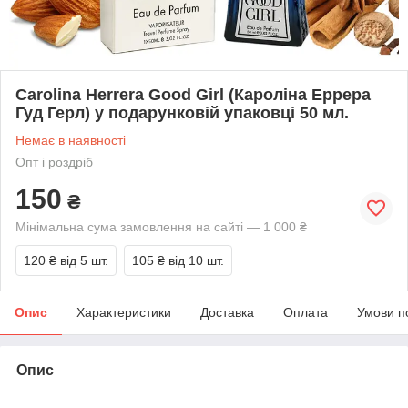
Carolina Herrera Good Girl (Кароліна Еррера
Гуд Герл) у подарунковій упаковці 50 мл.
Немає в наявності
Опт і роздріб
150
₴
Мінімальна сума замовлення на сайті — 1 000 ₴
120 ₴
від 5 шт.
105 ₴
від 10 шт.
Опис
Характеристики
Доставка
Оплата
Умови п
Опис