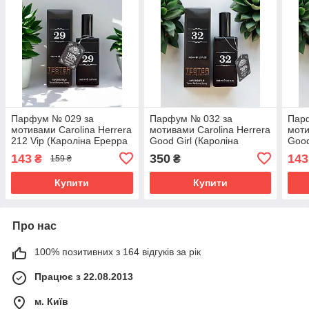
Парфум № 029 за
Парфум № 032 за
Пар
мотивами Carolina Herrera
мотивами Carolina Herrera
моти
212 Vip (Кароліна Ерерра
Good Girl (Кароліна
Good
212 Віп) 65 мл
Ерерра Гуд Гел) 65 мл
Ерер
143
350
143
₴
₴
159 ₴
Купити
Купити
Про нас
100% позитивних з 164 відгуків за рік
Працює з 22.08.2013
м. Київ