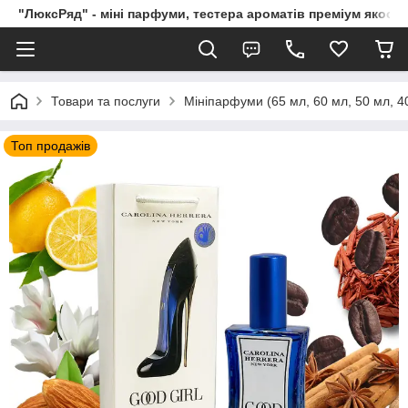
"ЛюксРяд" - міні парфуми, тестера ароматів преміум якості
Товари та послуги
Мініпарфуми (65 мл, 60 мл, 50 мл, 40
Топ продажів