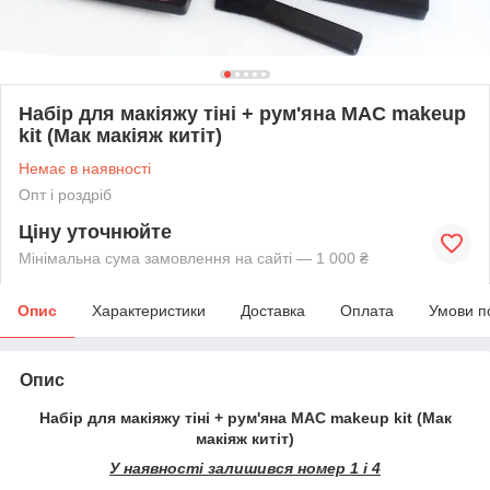
Набір для макіяжу тіні + рум'яна MAC makeup
kit (Мак макіяж китіт)
Немає в наявності
Опт і роздріб
Ціну уточнюйте
Мінімальна сума замовлення на сайті — 1 000 ₴
Опис
Характеристики
Доставка
Оплата
Умови п
Опис
Набір для макіяжу тіні + рум'яна MAC makeup kit (Мак
макіяж китіт)
У наявності залишився номер 1 і 4