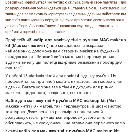
Всесвітньо користується косметикою стільки, скільки себе пам'ятає. Про
розфарбовування облич йдеться ще в Старому Союзі. Також відомо, що
тінями для повік активно користувалися давніми давніми майстрами під
час своїх повсякденних обрядів. Це було приблизно десять тисяч років
до нашої ери. А словом "космет" називали слуг, які допомагаютьрілі
приймати корисні та запашні ванни.
Професійний
набір для макіяжу тіні + рум'яна MAC makeup
kit (Мак макіяж китіт)
, що складається з яскравих
неймовірних, допоможе вам створити макіяж на будь-який
випадок життя. Широкий вибір матових і перламутрових
відтінків тіней у цій палетці відкриває безмежний простір для
фантазії.
У наборі 15 відтінків тіней для повік і 4 відтінку рум'ян. Ця
професійна палітра тіней містить як матові, так і мерехтливі
відтінки. Багата колірна гама тіней підходить для різних
макіяжів: щоденного, вечірнього, святкового.
Набір для макіяжу тіні + рум'яна MAC makeup kit (Мак
макіяж китіт)
як матові, так і перламутрові, із шовковистою
текстурою. Дуже легко та рівномірно наносяться й
розтушовуються, тримаються впродовж усього дня, не
обсипаючись, не скочуючись, і не втрачаючи первісного колір.
набір для макіяжу тіні + рум'яна MAC makeup kit
Купити