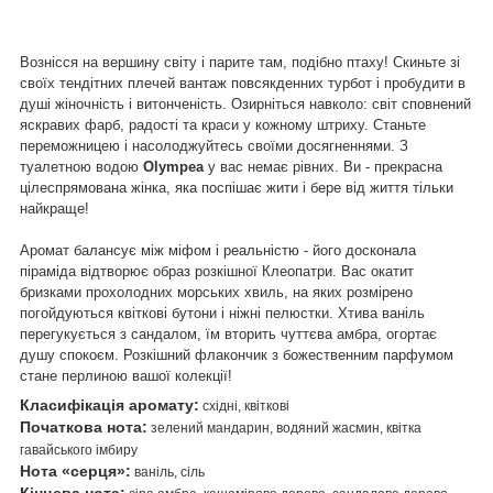
Вознісся на вершину світу і парите там, подібно птаху! Скиньте зі
своїх тендітних плечей вантаж повсякденних турбот і пробудити в
душі жіночність і витонченість. Озирніться навколо: світ сповнений
яскравих фарб, радості та краси у кожному штриху. Станьте
переможницею і насолоджуйтесь своїми досягненнями. З
туалетною водою
Olympea
у вас немає рівних. Ви - прекрасна
цілеспрямована жінка, яка поспішає жити і бере від життя тільки
найкраще!
Аромат балансує між міфом і реальністю - його досконала
піраміда відтворює образ розкішної Клеопатри. Вас окатит
бризками прохолодних морських хвиль, на яких розмірено
погойдуються квіткові бутони і ніжні пелюстки. Хтива ваніль
перегукується з сандалом, їм вторить чуттєва амбра, огортає
душу спокоєм. Розкішний флакончик з божественним парфумом
стане перлиною вашої колекції!
Класифікація аромату:
східні, квіткові
Початкова нота:
зелений мандарин, водяний жасмин, квітка
гавайського імбиру
Нота «серця»:
ваніль, сіль