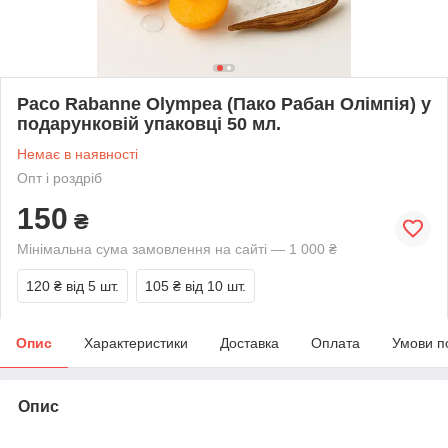
Paco Rabanne Olympea (Пако Рабан Олімпія) у
подарунковій упаковці 50 мл.
Немає в наявності
Опт і роздріб
150
₴
Мінімальна сума замовлення на сайті — 1 000 ₴
120 ₴
від 5 шт.
105 ₴
від 10 шт.
Опис
Характеристики
Доставка
Оплата
Умови п
Опис