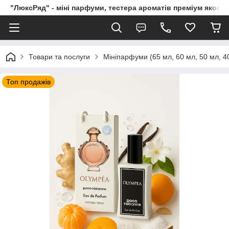
"ЛюксРяд" - міні парфуми, тестера ароматів преміум якості
Товари та послуги
Мініпарфуми (65 мл, 60 мл, 50 мл, 40
Топ продажів