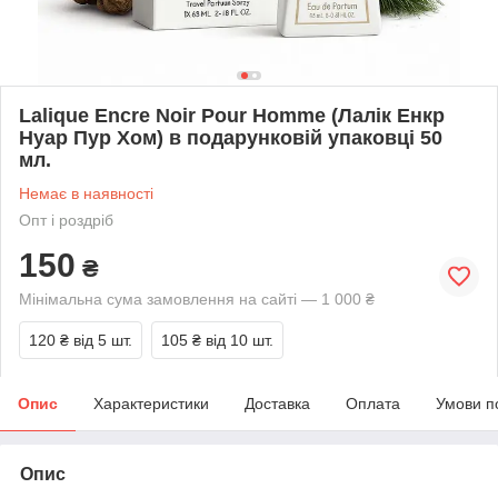
Lalique Encre Noir Pour Homme (Лалік Енкр
Нуар Пур Хом) в подарунковій упаковці 50
мл.
Немає в наявності
Опт і роздріб
150
₴
Мінімальна сума замовлення на сайті — 1 000 ₴
120 ₴
від 5 шт.
105 ₴
від 10 шт.
Опис
Характеристики
Доставка
Оплата
Умови п
Опис