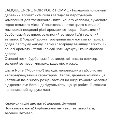
LALIQUE ENCRE NOIR POUR HOMME - Розкішний чоловічий
деревний аромат - смілива і загадкова парфумерна
композиція для таємничого і витонченого чоловіки, сучасного
героя великого міста. У початкових нотах цього містичної
композиції поєднані різні аромати ветівера - бархатистий
бурбонський ветивер, землистий ветивер Гаїті і зелений
ветивер. В "серце" аромат розкривається нотами кипариса,
додає парфуму жагучу, палку і своєрідну земляну свіжість. В
основі аромату - теплі і пахучі ноти мускусу і кашемірового
дерева.
Основні ноти: бурбонський ветивер, гаїтянська ветивер,
зелений ветивер, кипарис, кашемір, мускус.
Encre Noire ("Чорнило") володіє неповторним і абсолютно
непередбачуваним характером. Тепла, деревна композиція
настільки по-різному розкривається на шкірі кожного чоловіка,
підкреслюючи його індивідуальність, що це робить її схожою
на написаний від руки лист.
Класифікація аромату:
деревні, фужерні
Початкова нота:
бурбонський ветивер, ветивер Гаїті,
зелений ветивер