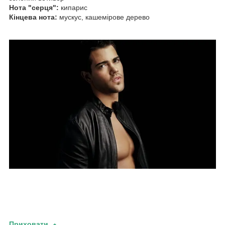
Нота "серця":
кипарис
Кінцева нота:
мускус, кашемірове дерево
Приховати