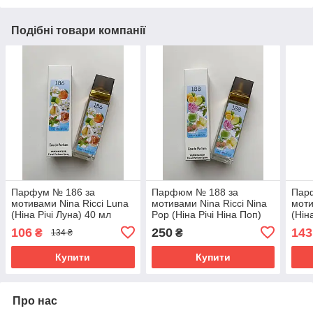
Подібні товари компанії
Парфум № 186 за
Парфюм № 188 за
Пар
мотивами Nina Ricci Luna
мотивами Nina Ricci Nina
моти
(Ніна Річі Луна) 40 мл
Pop (Ніна Річі Ніна Поп)
(Нін
ОПТ
40 мл
106
250
143
₴
₴
134 ₴
Купити
Купити
Про нас