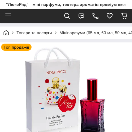
"ЛюксРяд" - міні парфуми, тестера ароматів преміум якості
Товари та послуги
Мініпарфуми (65 мл, 60 мл, 50 мл, 40
Топ продажів