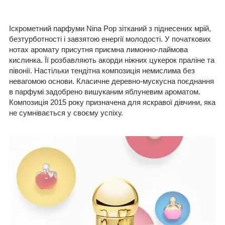
Іскрометний парфуми Nina Pop зітканий з піднесених мрій,
безтурботності і завзятою енергії молодості. У початкових
нотах аромату присутня приємна лимонно-лаймова
кислинка. Її розбавляють акорди ніжних цукерок праліне та
півонії. Настільки тендітна композиція немислима без
невагомою основи. Класичне деревно-мускусна поєднання
в парфумі задобрено вишуканим яблуневим ароматом.
Композиція 2015 року призначена для яскравої дівчини, яка
не сумнівається у своєму успіху.