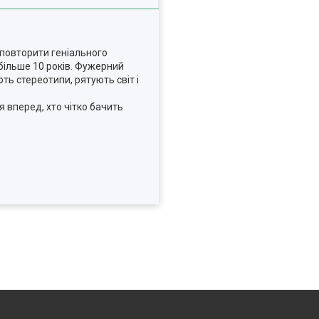
 повторити геніального
 більше 10 років. Фужерний
ь стереотипи, рятують світ і
я вперед, хто чітко бачить