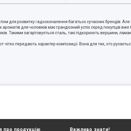
улом для розвитку і вдосконалення багатьох сучасних брендів. Але
х ароматів для чоловіків має грандіозний успіх серед покупців вже
ів. Такими загартовується сталь, такі підкорюють вершини, ламают
т чітко передають характер композиції. Вона для тих, хто рухаєтьс
я про продукцію
Важливо знати!