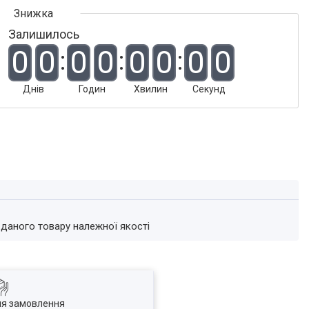
Залишилось
0
0
0
0
0
0
0
0
Днів
Годин
Хвилин
Секунд
 даного товару належної якості
ля замовлення