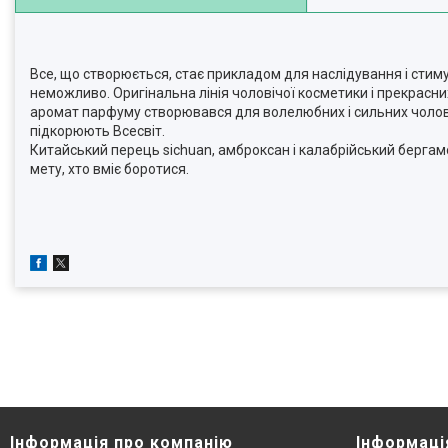
Все, що створюється, стає прикладом для наслідування і стим
неможливо. Оригінальна лінія чоловічої косметики і прекрасни
аромат парфуму створювався для волелюбних і сильних чоловік
підкорюють Всесвіт.
Китайський перець sichuan, амброксан і калабрійський бергамо
мету, хто вміє боротися.
Інформація про компанію
Інформаці