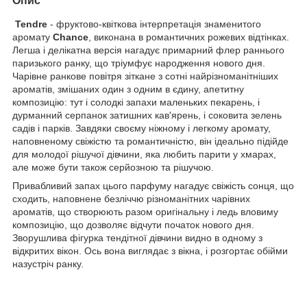
Опис
Tendre
- фруктово-квіткова інтерпретація знаменитого
аромату
Chance
, виконана в романтичних рожевих відтінках.
Легша і делікатна версія нагадує примарний флер раннього
паризького ранку, що тріумфує народження нового дня.
Чарівне ранкове повітря зіткане з сотні найрізноманітніших
ароматів, змішаних один з одним в єдину, апетитну
композицію: тут і солодкі запахи маленьких пекарень, і
дурманний серпанок затишних кав'ярень, і соковита зелень
садів і парків. Завдяки своєму ніжному і легкому аромату,
наповненому свіжістю та романтичністю, він ідеально підійде
для молодої рішучої дівчини, яка любить парити у хмарах,
але може бути також серйозною та рішучою.
Привабливий запах цього парфуму нагадує свіжість сонця, що
сходить, наповнене безліччю різноманітних чарівних
ароматів, що створюють разом оригінальну і ледь вловиму
композицію, що дозволяє відчути початок нового дня.
Зворушлива фігурка тендітної дівчини видно в одному з
відкритих вікон. Ось вона виглядає з вікна, і розгортає обійми
назустріч ранку.