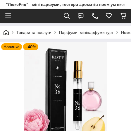
"ЛюксРяд" - міні парфуми, тестера ароматів преміум якості
Товари та послуги
Парфуми, мініпарфуми гурт
Номе
Новинка
–40%