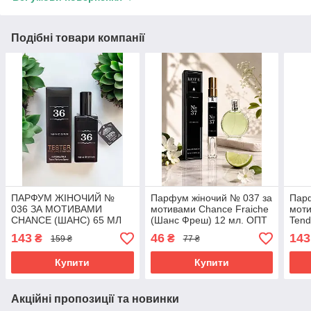
Подібні товари компанії
ПАРФУМ ЖІНОЧИЙ №
Парфум жіночий № 037 за
Пар
036 ЗА МОТИВАМИ
мотивами Chance Fraiche
мот
CHANCE (ШАНС) 65 МЛ
(Шанс Фреш) 12 мл. ОПТ
Tend
ОПТ
мл
143
46
143
₴
₴
159 ₴
77 ₴
Купити
Купити
Акційні пропозиції та новинки