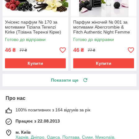
Унісекс парфум № 170 за
Парфум жіночий № 001 за
мотивами Tiziana Terenzi
мотивами Abercrombie &
Kirke (Тізіана Терензі Кірке)
Fitch Authentic Night Femme
12 мл. ОПТ
(Аберкромбі Фітч Футентік
Готово до відправки
Готово до відправки
Найт) 12 мл
46
46
₴
₴
77 ₴
77 ₴
Купити
Купити
Показати ще
Про нас
100% позитивних з 164 відгуків за рік
Працює з 22.08.2013
м. Київ
Харків, Дніпро, Одеса, Полтава, Суми, Миколаїв,