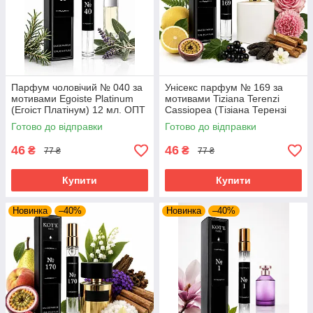
Парфум чоловічий № 040 за
Унісекс парфум № 169 за
мотивами Egoiste Platinum
мотивами Tiziana Terenzi
(Егоіст Платінум) 12 мл. ОПТ
Cassiopea (Тізіана Терензі
Кассіопея) 12 мл. ОПТ
Готово до відправки
Готово до відправки
46
46
₴
₴
77 ₴
77 ₴
Купити
Купити
Новинка
–40%
Новинка
–40%