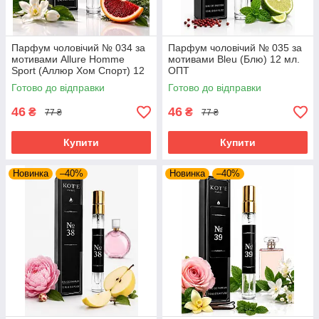
Парфум чоловічий № 034 за
Парфум чоловічий № 035 за
мотивами Allure Homme
мотивами Bleu (Блю) 12 мл.
Sport (Аллюр Хом Спорт) 12
ОПТ
мл. ОПТ
Готово до відправки
Готово до відправки
46
46
₴
₴
77 ₴
77 ₴
Купити
Купити
Новинка
–40%
Новинка
–40%