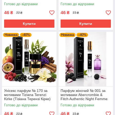
Кассіопея) 12 мл. ОПТ
Готово до відправки
Готово до відправки
46
46
₴
₴
77 ₴
77 ₴
Купити
Купити
Новинка
–40%
Новинка
–40%
Унісекс парфум № 170 за
Парфум жіночий № 001 за
мотивами Tiziana Terenzi
мотивами Abercrombie &
Kirke (Тізіана Терензі Кірке)
Fitch Authentic Night Femme
12 мл. ОПТ
(Аберкромбі Фітч Футентік
Готово до відправки
Готово до відправки
Найт) 12 мл
46
46
₴
₴
77 ₴
77 ₴