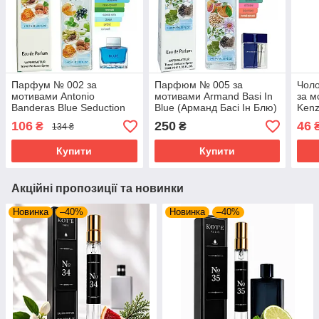
Парфум № 002 за
Парфюм № 005 за
Чол
мотивами Antonio
мотивами Armand Basi In
за м
Banderas Blue Seduction
Blue (Арманд Басі Ін Блю)
Kenz
for Men (Блю Седишен фо
40 мл
Аква
106
250
46
₴
₴
134 ₴
Мен) 40 мл ОПТ
Купити
Купити
Акційні пропозиції та новинки
Новинка
–40%
Новинка
–40%