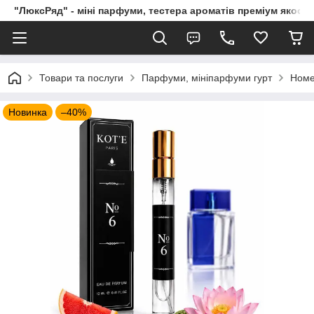
"ЛюксРяд" - міні парфуми, тестера ароматів преміум якості
Товари та послуги
Парфуми, мініпарфуми гурт
Номе
Новинка
–40%