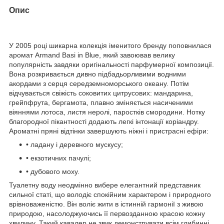
Опис
У 2005 році шикарна колекція іменитого бренду поповнилася
аромат Armand Basi in Blue, який завоював велику
популярність завдяки оригінальності парфумерної композиції.
Вона розкривається дивно підбадьорливими водними
акордами з серця середземноморського океану. Потім
відчувається свіжість соковитих цитрусових: мандарина,
грейпфрута, бергамота, плавно зміняється насиченими
віяннями лотоса, листя неролі, паростків смородини. Нотку
благородної пікантності додають легкі інтонації коріандру.
Ароматні пряні відтінки завершують ніжні і пристрасні ефіри:
• ладану і деревного мускусу;
• екзотичних пачулі;
• дубового моху.
Туалетну воду неодмінно вибере елегантний представник
сильної статі, що володіє спокійним характером і природного
врівноваженістю. Він воліє жити в істинній гармонії з живою
природою, насолоджуючись її первозданною красою кожну
хвилину. Такий кавалер не звик демонструвати всім глибинні