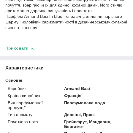
почуття, зберігаючи їх для єдиної коханої дами. Його стилю
притаманна доречна вишуканість і простота.
Парфюм Armand Basi In Blue - справжнє втілення чарівного
шарму і чоловічий харизматичності в дизайнерському флаконі
синього кольору.
Приховати
Характеристики
Основні
Виробник
Armand Basi
Країна виробник
Франція
Вид парфумерної
Парфумована вода
продукції
Тип аромату
Деревні, Пряні
Початкова нота
Грейпфрут, Мандарин,
Бергамот