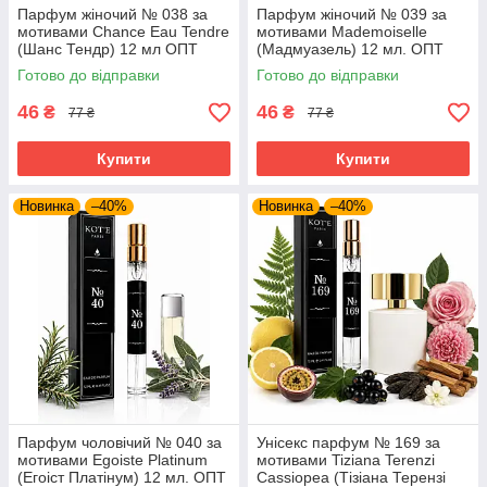
Парфум жіночий № 038 за
Парфум жіночий № 039 за
мотивами Chance Eau Tendre
мотивами Mademoiselle
(Шанс Тендр) 12 мл ОПТ
(Мадмуазель) 12 мл. ОПТ
Готово до відправки
Готово до відправки
46
46
₴
₴
77 ₴
77 ₴
Купити
Купити
Новинка
–40%
Новинка
–40%
Парфум чоловічий № 040 за
Унісекс парфум № 169 за
мотивами Egoiste Platinum
мотивами Tiziana Terenzi
(Егоіст Платінум) 12 мл. ОПТ
Cassiopea (Тізіана Терензі