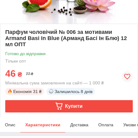
Парфум чоловічий № 006 за мотивами
Armand Basi In Blue (Арманд Басі Ін Блю) 12
мл ОПТ
Готово до відправки
Тільки опт
46
₴
77 ₴
Мінімальна сума замовлення на сайті — 1 000 ₴
Економія
31 ₴
Залишилось
8 днів
Купити
Опис
Характеристики
Доставка
Оплата
Умови 