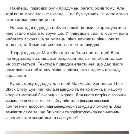
Найперші підводки були придумані багато років тому. Але
тоді вона мала інакше вигляд — це був куточок, за допомогою
якого жінки підводили очі.
На сьогодні підводка набула рідкої форми, і користуватися
нею стало набагато зручніше. У підводки є свої плюси — вона
набагато яскравіша за олівець, лінія виходить рівнішою та
тоншою, та й змивається вона легше та швидше.
Творці підводки Макс Фактор подбали про те, щоб Ваш
погляд завжди залишався бездоганним, він не обсипається,
не розтікається. Текстура підводки еластична, що дає змогу
намалювати найтоншу лінію за віком, яка надасть погляду
виразності.
ідку підводку для очей MaxFactor Xperience Thick
Купить ж
Black Shiny Eyeliner
онлайн швидко та легко можна в нашому
інтернет-магазині Люксряд «Luxryad». Для цього потрібно зробити
замовлення через кошик сайту або телефонами компанії.
Компетентні доброзичливі менеджери завжди допоможуть Вам
замовити саме те, що Ви хотіли та зорієнтують за величезним
асортиментом косметики та парфумерії.