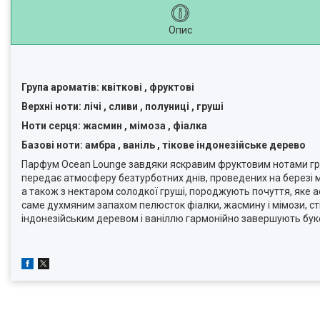
Опис
Група ароматів: квіткові , фруктові
Верхні ноти: лічі , сливи , полуниці , груші
Ноти серця: жасмин , мімоза , фіалка
Базові ноти: амбра , ваніль , тікове індонезійське дерево
Парфум Ocean Lounge завдяки яскравим фруктовим нотами груші,
передає атмосферу безтурботних днів, проведених на березі м
а також з нектаром солодкої груші, породжують почуття, яке 
саме духмяним запахом пелюсток фіалки, жасмину і мімози, ст
індонезійським деревом і ваніллю гармонійно завершують букет