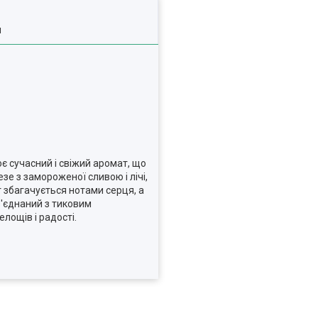
я
є сучасний і свіжий аромат, що
е з замороженої сливою і лічі,
 збагачується нотами серця, а
з'єднаний з тиковим
лощів і радості.