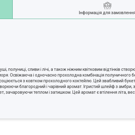
Інформація для замовленн
 полуниці, сливи і лічі, а також ніжним квітковим відтінків створю
оря. Освіжаюча і одночасно прохолодна комбінація полуничного без
асоціюється з ковтком прохолодного коктейлю. Цей звабливий букет
ворюючи благородний і чарівний аромат. Ігристий шлейф з амбри, 
, зачаровуючи теплом і затишком. Цей аромат є втілення літа, весе