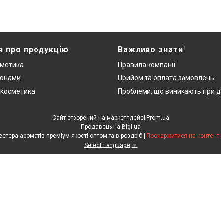
я про продукцію
Важливо знати!
сметика
Правила компанії
монами
Прийом та оплата замовлень
 косметика
Проблеми, що виникають при д
Сайт створений на маркетплейсі
Prom.ua
Продавець на Bigl.ua
"ЛюксРяд" - міні парфуми, тестера ароматів преміум якості оптом та в роздріб |
Поскаржитися на контент
Select Language
▼