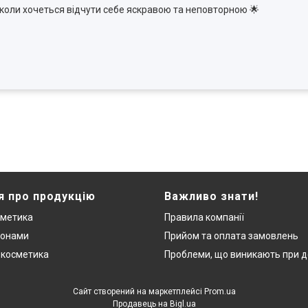
в, коли хочеться відчути себе яскравою та неповторною 🌟
я про продукцію
Важливо знати!
сметика
Правила компанії
монами
Прийом та оплата замовлень
 косметика
Проблеми, що виникають при д
Сайт створений на маркетплейсі
Prom.ua
Продавець на Bigl.ua