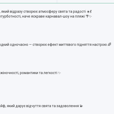
 який відразу створює атмосферу свята та радості ☀️💃
безтурботності, наче яскраве карнавал-шоу на пляжі 🌴✨
лодкий одночасно — створює ефект миттєвого підняття настрою 🌈
жіночності, романтики та легкості ✨
лейф, який дарує відчуття свята та задоволення 💫