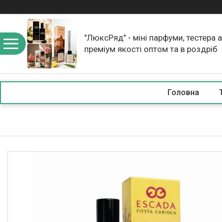
"ЛюксРяд" - міні парфуми, тестера 
преміум якості оптом та в роздріб
Головна