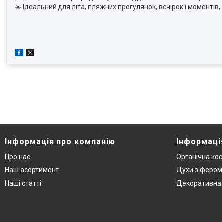
☀️ Ідеальний для літа, пляжних прогулянок, вечірок і моменті
Інформація про компанію
Інформаці
Про нас
Органічна ко
Наш асортимент
Духи з феро
Наші статті
Декоративна