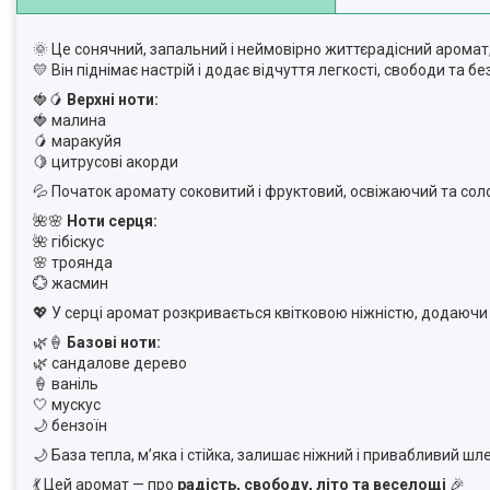
🌞 Це сонячний, запальний і неймовірно життєрадісний аромат,
💛 Він піднімає настрій і додає відчуття легкості, свободи та 
🍓🥭
Верхні ноти:
🍓 малина
🥭 маракуйя
🍋 цитрусові акорди
💦 Початок аромату соковитий і фруктовий, освіжаючий та со
🌺🌸
Ноти серця:
🌺 гібіскус
🌸 троянда
💮 жасмин
💖 У серці аромат розкривається квітковою ніжністю, додаючи 
🌿🍦
Базові ноти:
🌿 сандалове дерево
🍦 ваніль
🤍 мускус
🌙 бензоїн
🌙 База тепла, м’яка і стійка, залишає ніжний і привабливий ш
💃 Цей аромат — про
радість, свободу, літо та веселощі
🎉