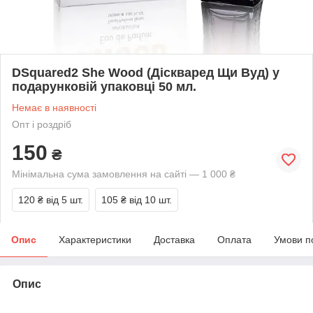
DSquared2 She Wood (Діскваред Щи Вуд) у
подарунковій упаковці 50 мл.
Немає в наявності
Опт і роздріб
150
₴
Мінімальна сума замовлення на сайті — 1 000 ₴
120 ₴
від 5 шт.
105 ₴
від 10 шт.
Опис
Характеристики
Доставка
Оплата
Умови п
Опис