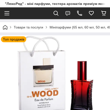
"ЛюксРяд" - міні парфуми, тестера ароматів преміум якості
Товари та послуги
Мініпарфуми (65 мл, 60 мл, 50 мл, 40
Топ продажів