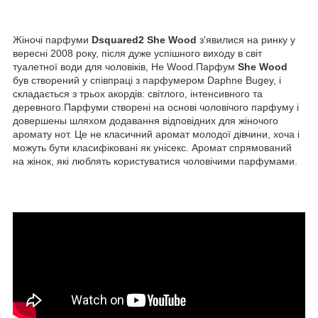
Жіночі парфуми
Dsquared2 She Wood
з'явилися на ринку у
вересні 2008 року, після дуже успішного виходу в світ
туалетної води для чоловіків, He Wood.Парфум
She Wood
був створений у співпраці з парфумером Daphne Bugey, і
складається з трьох акордів: світлого, інтенсивного та
деревного.Парфуми створені на основі чоловічого парфуму і
довершены шляхом додавання відповідних для жіночого
аромату нот. Це не класичний аромат молодої дівчини, хоча і
можуть бути класифіковані як унісекс. Аромат спрямований
на жінок, які люблять користуватися чоловічими парфумами.