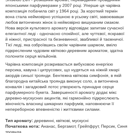
японськими парфумерами у 2007 році. Уперше ця чарівна
композиція побачила світ у 1964 році. За короткий термін
вона стала неймовірно успішною в усьому світі, завоювавши
любов витончених жінок із неймовірно вишуканим смаком.
Нова версія культового аромату відповідає запитам сучасної
елегантної леді - одночасно спокійної, але чуттєвої, яскравої
й ніжної, пристрасної та безневинної, звабливої й таємничої.
Тієї леді, яка озброївшись своїм чарівним шармом, вміло
підкресленим чудовим квітково-деревним ароматом, здатна
полонити серця мільйонів.
Чарівна композиція розкривається вибуховою енергією
персика, кавуна і цитрусових, що нудяться на ніжній хмарі
акордів синьої троянди. Бентежна квіткова симфонія, в якій
благородна китайська троянда виконує соло, а витончена
конвалія і загадковий лотос утворюють принадне серце
парфумерного букета. Завершеності аромату додає мікс
деревно-мускусних акцентів, які гармонійно підкреслюють
жіночність власниці шикарних парфумів, наповнюючи її
непереборною впевненістю і життєвими силами.
Тип аромату:
деревинні, квіткові, мускусні
Початкова нота:
Ананас, Бергамот, Грейпфрут, Персик, Синя
троянда