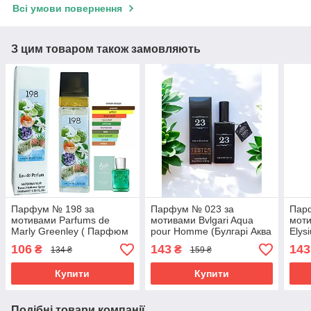
Всі умови повернення
З цим товаром також замовляють
Парфум № 198 за
Парфум № 023 за
Пар
мотивами Parfums de
мотивами Bvlgari Aqua
моти
Marly Greenley ( Парфюм
pour Homme (Булгарі Аква
Elys
де Марлі Грінлей ) 40 МЛ
Пур Хом) 65 мл
Еліс
106
143
143
₴
₴
134 ₴
159 ₴
ОПТ
Купити
Купити
Подібні товари компанії