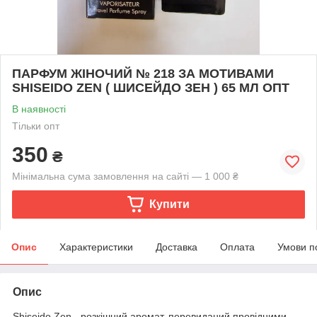
ПАРФУМ ЖІНОЧИЙ № 218 ЗА МОТИВАМИ
SHISEIDO ZEN ( ШИСЕЙДО ЗЕН ) 65 МЛ ОПТ
В наявності
Тільки опт
350
₴
Мінімальна сума замовлення на сайті — 1 000 ₴
Купити
Опис
Характеристики
Доставка
Оплата
Умови п
Опис
Shiseido Zen - розкішний аромат, перевиданий провідними