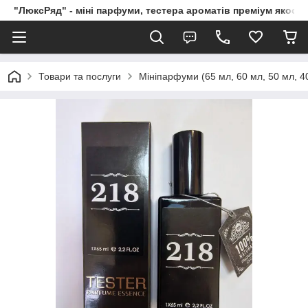
"ЛюксРяд" - міні парфуми, тестера ароматів преміум якості
Товари та послуги
Мініпарфуми (65 мл, 60 мл, 50 мл, 40