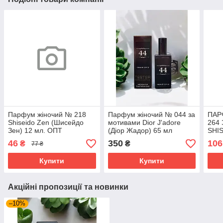
Парфум жіночий № 218
Парфум жіночий № 044 за
ПАР
Shiseido Zen (Шисейдо
мотивами Dior J'adore
264
Зен) 12 мл. ОПТ
(Діор Жадор) 65 мл
SHIS
ШИС
46
350
106
₴
₴
77 ₴
ОПТ
Купити
Купити
Акційні пропозиції та новинки
–10%