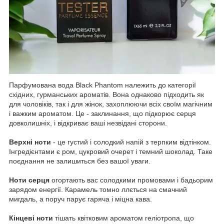
Парфумована вода Black Phantom належить до категорії
східних, гурманських ароматів. Вона однаково підходить як
для чоловіків, так і для жінок, захоплюючи всіх своїм магічним
і важким ароматом. Це - заклинання, що підкорює серця
довколишніх, і відкриває ваші незвідані сторони.
Верхні ноти
- це густий і солодкий напій з терпким відтінком.
Інгредієнтами є ром, цукровий очерет і темний шоколад. Таке
поєднання не залишиться без вашої уваги.
Ноти серця
огортають вас солодкими промовами і бадьорим
зарядом енергії. Карамель томно ллється на смачний
мигдаль, а поруч парує гаряча і міцна кава.
Кінцеві ноти
тішать квітковим ароматом геліотропа, що