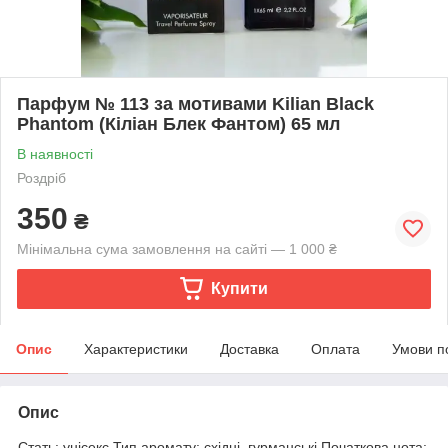
Парфум № 113 за мотивами Kilian Black
Phantom (Кіліан Блек Фантом) 65 мл
В наявності
Роздріб
350
₴
Мінімальна сума замовлення на сайті — 1 000 ₴
Купити
Опис
Характеристики
Доставка
Оплата
Умови п
Опис
Стать: унісекс Тип аромату: східні, гурманські Початкова нота: