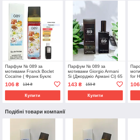
Парфум № 089 за
Парфум № 089 за
Пар
мотивами Franck Boclet
мотивами Giorgio Armani
моти
Cocaïne ( Франк Буклє
Si (Джорджіо Армані Сі) 65
for 
Кокаін ) 40 мл ОПТ
мл
Фо Х
106
143
106
₴
₴
134 ₴
159 ₴
Купити
Купити
Подібні товари компанії