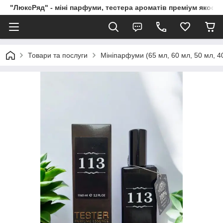
"ЛюксРяд" - міні парфуми, тестера ароматів преміум якості
Товари та послуги
Мініпарфуми (65 мл, 60 мл, 50 мл, 40