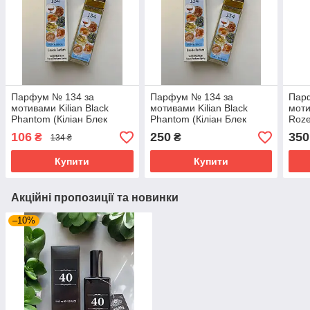
Парфум № 134 за
Парфум № 134 за
Пар
мотивами Kilian Black
мотивами Kilian Black
моти
Phantom (Кіліан Блек
Phantom (Кіліан Блек
Roze
Фантом) 40 мл. ОПТ
Фантом) 40 мл.
Ambe
106
250
350
₴
₴
134 ₴
Розе
Амбе
Купити
Купити
Акційні пропозиції та новинки
–10%