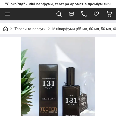
"ЛюксРяд" - міні парфуми, тестера ароматів преміум якості
Товари та послуги
Мініпарфуми (65 мл, 60 мл, 50 мл, 40