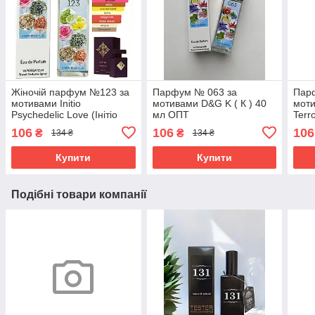
Жіночій парфум №123 за
Парфум № 063 за
Пар
мотивами Initio
мотивами D&G K ( К ) 40
моти
Psychedelic Love (Iнітіо
мл ОПТ
Terr
Псіхaделік Лав) 40 мл.
Теро
106
106
106
₴
₴
134 ₴
134 ₴
ОПТ
Купити
Купити
Подібні товари компанії