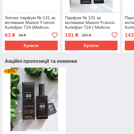
Унісекс парфум № 131 за
Парфум № 131 за
Пар
мотивами Maison Francis
мотивами Maison Francis
моти
Kurkdjian 724 (Мейсон
Kurkdjian 724 ( Мейсон
Kurk
Франціс Куркуджан) 12
Франціс Куркуджан ) 65
(Ме
63
191
143
₴
₴
94 ₴
207 ₴
мл. ОПТ
МЛ
Курк
65 м
Купити
Купити
Акційні пропозиції та новинки
–10%