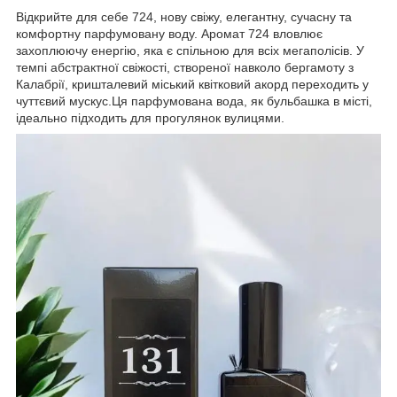
Відкрийте для себе 724, нову свіжу, елегантну, сучасну та
комфортну парфумовану воду. Аромат 724 вловлює
захоплюючу енергію, яка є спільною для всіх мегаполісів. У
темпі абстрактної свіжості, створеної навколо бергамоту з
Калабрії, кришталевий міський квітковий акорд переходить у
чуттєвий мускус.Ця парфумована вода, як бульбашка в місті,
ідеально підходить для прогулянок вулицями.