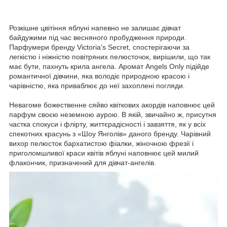
Розкішне цвітіння яблуні напевно не залишає дівчат
байдужими під час весняного пробудження природи.
Парфумери бренду Victoria's Secret, спостерігаючи за
легкістю і ніжністю повітряних пелюсточок, вирішили, що так
має бути, пахнуть крила ангела. Аромат Angels Only підійде
романтичної дівчини, яка володіє природною красою і
чарівністю, яка приваблює до неї захоплені погляди.
Невагоме божественне сяйво квіткових акордів наповнює цей
парфум своєю неземною аурою. В якій, звичайно ж, присутня
частка спокуси і флірту, життєрадісності і завзяття, як у всіх
спекотних красунь з «Шоу Янголів» даного бренду. Чарівний
вихор пелюсток бархатистою фіалки, жіночною фрезії і
приголомшливої краси квітів яблуні наповнює цей милий
флакончик, призначений для дівчат-ангелів.