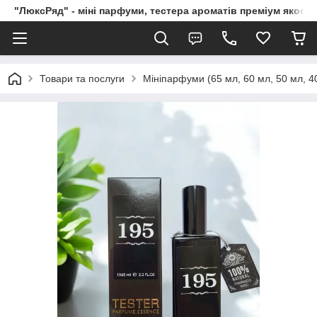
"ЛюксРяд" - міні парфуми, тестера ароматів преміум якості
Товари та послуги
Мініпарфуми (65 мл, 60 мл, 50 мл, 40