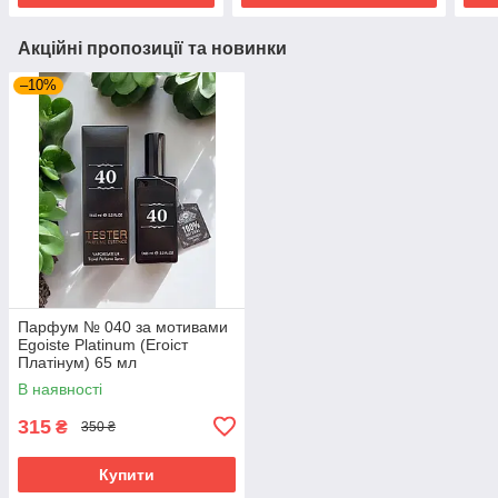
Акційні пропозиції та новинки
–10%
Парфум № 040 за мотивами
Egoiste Platinum (Егоіст
Платінум) 65 мл
В наявності
315
₴
350 ₴
Купити