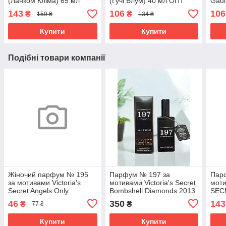
(Ланком Кліма) 65 мл
(Гучі Блум) 40 мл ОПТ
Gaul
Поль
143
106
106
₴
₴
159 ₴
134 ₴
ОПТ
Купити
Купити
Подібні товари компанії
Жіночий парфум № 195
Парфум № 197 за
Пар
за мотивами Victoria's
мотивами Victoria's Secret
мот
Secret Angels Only
Bombshell Diamonds 2013
SEC
(Вікторія Сікрет Энжелс
(Вікторія Сікрет Бомбшелл
PASS
46
350
143
₴
₴
77 ₴
Онлі) 12 мл. ОПТ
Діамантс 2013) 65 мл
Коко
Купити
Купити