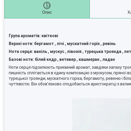
Опис
Х
Група ароматів: квіткові
Верхні ноти: бергамот , лічі , мускатний горіх , ревінь
Ноти серця: ваніль , мускус , півонія , турецька троянда , пе
Базові ноти: білий кедр , ветивер , кашмеран , ладан
Ноти серця підсилюють приємний аромат, завдяки запаху троян
пишність сплітається в єдину композицію з мускусом, пряної ван
турецької троянди, мускатного горіха, бергамоту, ревеню і біло
чуттєвістю. Він обов'язково сподобається аристократці з великої