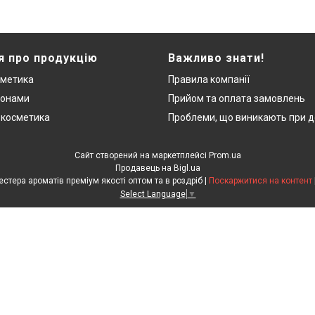
я про продукцію
Важливо знати!
сметика
Правила компанії
монами
Прийом та оплата замовлень
 косметика
Проблеми, що виникають при д
Сайт створений на маркетплейсі
Prom.ua
Продавець на Bigl.ua
"ЛюксРяд" - міні парфуми, тестера ароматів преміум якості оптом та в роздріб |
Поскаржитися на контент
Select Language
▼