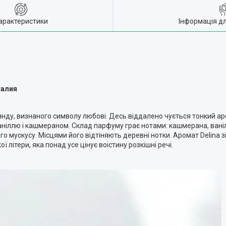
арактеристики
Інформація д
талия
ду, визнаного символу любові. Десь віддалено чується тонкий аром
іллю і кашмераном. Склад парфуму грає нотами: кашмерана, ванілі, лі
го мускусу. Місцями його відтіняють деревні нотки. Аромат Delina зі
 літери, яка понад усе цінує воістину розкішні речі.