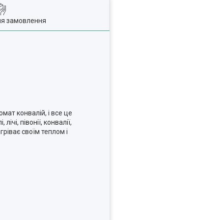
ля замовлення
ат конвалій, і все це
чі, півонії, конвалії,
гріває своїм теплом і