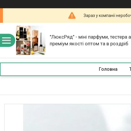
Зараз у компанії неробо
"ЛюксРяд" - міні парфуми, тестера 
преміум якості оптом та в роздріб
Головна