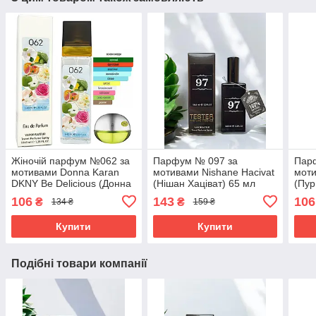
Жіночій парфум №062 за
Парфум № 097 за
Пар
мотивами Donna Karan
мотивами Nishane Hacivat
мот
DKNY Be Delicious (Донна
(Нішан Хаціват) 65 мл
(Пур
Каран Би Делишес) 40 мл
106
143
106
₴
₴
134 ₴
159 ₴
Купити
Купити
Подібні товари компанії