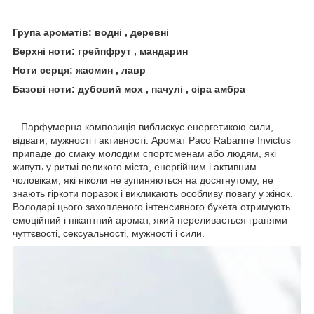
Група ароматів: водні , деревні
Верхні ноти: грейпфрут , мандарин
Ноти серця: жасмин , лавр
Базові ноти: дубовий мох , пачулі , сіра амбра
Парфумерна композиція виблискує енергетикою сили,
відваги, мужності і активності. Аромат Paco Rabanne Invictus
припаде до смаку молодим спортсменам або людям, які
живуть у ритмі великого міста, енергійним і активним
чоловікам, які ніколи не зупиняються на досягнутому, не
знають гіркоти поразок і викликають особливу повагу у жінок.
Володарі цього захопленого інтенсивного букета отримують
емоційний і пікантний аромат, який переливається гранями
чуттєвості, сексуальності, мужності і сили.