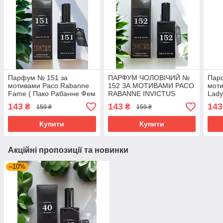
Парфум № 151 за
ПАРФУМ ЧОЛОВІЧИЙ №
Пар
мотивами Paco Rabanne
152 ЗА МОТИВАМИ PACO
мот
Fame ( Пако Рабанне Фем
RABANNE INVICTUS
Lady
) 65 мл
(ПАКО РАБАН IНВІКТУС)
Леді
143
143
143
₴
₴
159 ₴
159 ₴
65 МЛ
Купити
Купити
Акційні пропозиції та новинки
–10%