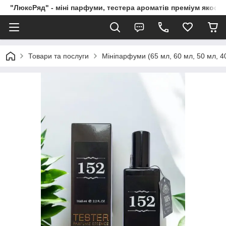
"ЛюксРяд" - міні парфуми, тестера ароматів преміум якості
Товари та послуги
Мініпарфуми (65 мл, 60 мл, 50 мл, 40