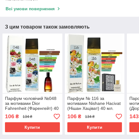
Всі умови повернення
З цим товаром також замовляють
Парфум чоловічий №048
Парфум № 116 за
Пар
за мотивами Dior
мотивами Nishane Hacivat
моти
Fahrenheit (Фаренгейт) 40
(Нішан Хаціват) 40 мл.
(Діо
мл ОПТ
ОПТ
106
106
143
₴
₴
134 ₴
134 ₴
Купити
Купити