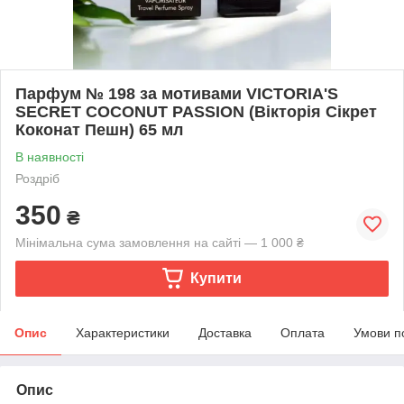
Парфум № 198 за мотивами VICTORIA'S
SECRET COCONUT PASSION (Вікторія Сікрет
Коконат Пешн) 65 мл
В наявності
Роздріб
350
₴
Мінімальна сума замовлення на сайті — 1 000 ₴
Купити
Опис
Характеристики
Доставка
Оплата
Умови п
Опис