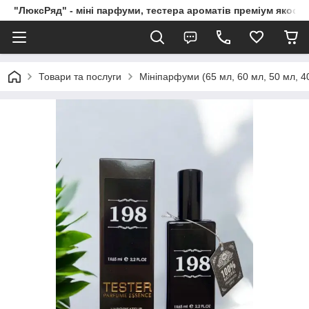
"ЛюксРяд" - міні парфуми, тестера ароматів преміум якості
Товари та послуги
Мініпарфуми (65 мл, 60 мл, 50 мл, 40