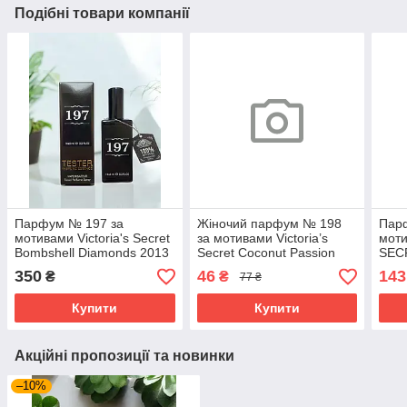
Подібні товари компанії
Парфум № 197 за
Жіночий парфум № 198
Пар
мотивами Victoria's Secret
за мотивами Victoria’s
мот
Bombshell Diamonds 2013
Secret Coconut Passion
SEC
(Вікторія Сікрет Бомбшелл
(Вікторія Сікрет Коконат
PASS
350
46
143
₴
₴
77 ₴
Діамантс 2013) 65 мл
Пешн) 12 мл. ОПТ
Коко
Купити
Купити
Акційні пропозиції та новинки
–10%