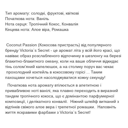
Тип аромату: солодкі, фруктові, квіткові
Початкова нота: Ваніль
Нота серця: Тропічний Кокос, Конвалія
Кінцева нота: Алое віра, Ромашка
Coconut Passion (Кокосова пристрасть) від популярного
бренду Victoria`s Secret - це аромат літа у всій його красі, що
навіває образ розслабленого відпочинку в шезлонгу на березі
блакитно-блакитного океану, коли на ваше обличчя відкидає
тінь солом'яний капелюшок, а на столику поруч вас чекає
прохолодний коктейль в кокосовому горісі ... Таким
пахощами хочеться насолоджуватися кожну секунду!
Початкова нота аромату втілюється в апетитною і
привабливою ноті ванілі, яка плавно переходить в виразний
тандем тропічного кокоса, що є домінантою парфумерної
композиції, і делікатного конвалії. Ніжний шлейф витканий з
відтінків свіжого алое вера і трепетної ромашки. Наповніть
життя яскравими фарбами з Victoria`s Secret!