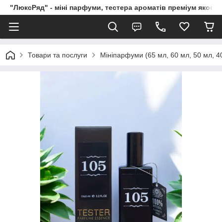
"ЛюксРяд" - міні парфуми, тестера ароматів преміум якості
Товари та послуги
Мініпарфуми (65 мл, 60 мл, 50 мл, 40