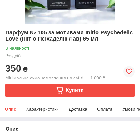
Парфум № 105 за мотивами Initio Psychedelic
Love (Iнітіо Псіхaделік Лав) 65 мл
В наявності
Роздріб
350
₴
Мінімальна сума замовлення на сайті — 1 000 ₴
Купити
Опис
Характеристики
Доставка
Оплата
Умови п
Опис