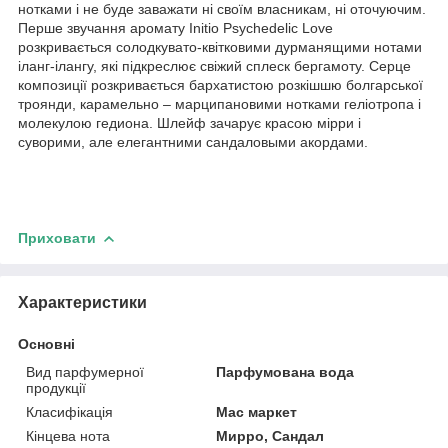
нотками і не буде заважати ні своїм власникам, ні оточуючим.
Перше звучання аромату Initio Psychedelic Love
розкривається солодкувато-квітковими дурманящими нотами
іланг-ілангу, які підкреслює свіжий сплеск бергамоту. Серце
композиції розкривається бархатистою розкішшю болгарської
троянди, карамельно – марципановими нотками геліотропа і
молекулою гедиона. Шлейф зачарує красою мірри і
суворими, але елегантними сандаловыми акордами.
Приховати
Характеристики
Основні
Вид парфумерної
Парфумована вода
продукції
Класифікація
Мас маркет
Кінцева нота
Мирро, Сандал