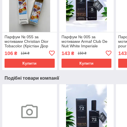
Парфум № 055 за
Парфум № 005 за
Пар
мотивами Christian Dior
мотивами Armaf Club De
моти
Tobacolor (Крістіан Діор
Nuit White Imperiale
pour
Тобаколор) 40 мл. ОПТ
(Армаф Клаб Де Нуіт Вайт
Пур 
106
143
143
₴
₴
134 ₴
159 ₴
Імперіал) 65 мл
Купити
Купити
Подібні товари компанії