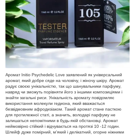
Аромат Initio Psychedelic Love заявлений як універсальний
аромат, який добре сяде на чоловічу, і жіночу шкіру. Аромат
радує своєю унікальністю, так що шанувальники парфуму,
навряд чи зможуть порівняти його з іншими композиціями і
знайти загальні риси. Унікальність аромату повідомляє
використання молекули гедиона, який вважається
безвідмовним афродизіаком. Такий аромат стане пасткою
для протилежної статі, а значить, володарі парфуму не
залишаться непомітними в будь-якій обстановці. Аромат
неймовірно стійкий і відчувається на протязі 10 -12 годин.
Шлейф дуже помірний, м'який і делікатний, огорне ніжними