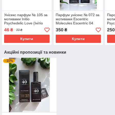
Унісекс парфум № 105 за
Парфум унісекс № 072 за
Пар
мотивами Initio
мотивами Escentric
моти
Psychedelic Love (Iнітіо
Molecules Escentric 04
Psyc
Псіхaделік Лав) 12 мл.
(Есцентрик Молекула
Псіх
46
350
250
₴
₴
77 ₴
ОПТ
Есцентрик 04) 65 мл
Купити
Купити
Акційні пропозиції та новинки
–10%