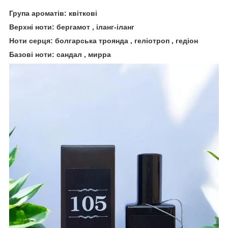
Група ароматів: квіткові
Верхні ноти: бергамот , іланг-іланг
Ноти серця: болгарська троянда , геліотроп , гедіон
Базові ноти: сандал , мирра