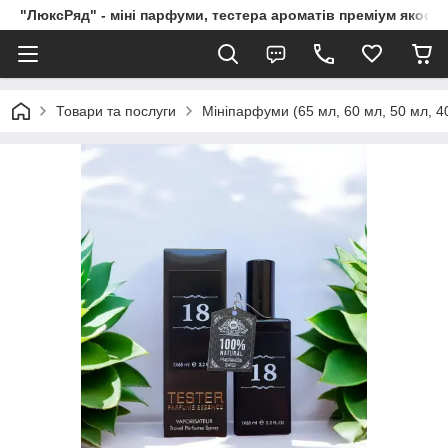
"ЛюксРяд" - міні парфуми, тестера ароматів преміум якості
Товари та послуги
Мініпарфуми (65 мл, 60 мл, 50 мл, 40