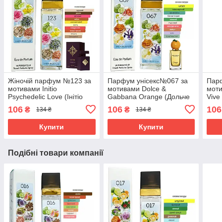
Жіночій парфум №123 за
Парфум унісекс№067 за
Пар
мотивами Initio
мотивами Dolce &
мот
Psychedelic Love (Iнітіо
Gabbana Orange (Дольче
Vive
Псіхaделік Лав) 40 мл.
Габанна Оранж) 40 мл.
ОПТ
106
106
106
₴
₴
134 ₴
134 ₴
ОПТ
ОПТ
Купити
Купити
Подібні товари компанії