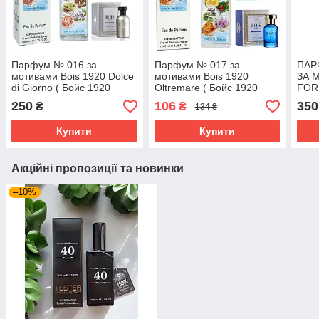
Парфум № 016 за
Парфум № 017 за
ПАР
мотивами Bois 1920 Dolce
мотивами Bois 1920
ЗА 
di Giorno ( Бойс 1920
Oltremare ( Бойс 1920
FOR
Дольче Ді Джорніо ) 40 мл
Ольтемаре ) 40 МЛ ОПТ
ТОМ
250
106
350
₴
₴
134 ₴
МАР
Купити
Купити
Акційні пропозиції та новинки
–10%