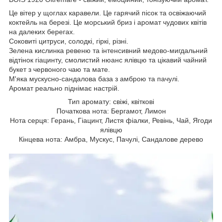
Це вітер у щоглах каравели. Це гарячий пісок та освіжаючий
коктейль на березі. Це морський бриз і аромат чудових квітів
на далеких берегах.
Соковиті цитруси, солодкі, гіркі, різні.
Зелена кислинка ревеню та інтенсивний медово-мигдальний
відтінок гіацинту, смолистий нюанс ялівцю та цікавий чайний
букет з червоного чаю та мате.
М'яка мускусно-сандалова база з амброю та пачулі.
Аромат реально піднімає настрій.
Тип аромату: свіжі, квіткові
Початкова нота: Бергамот, Лимон
Нота серця: Герань, Гіацинт, Листя фіалки, Ревінь, Чай, Ягоди
ялівцю
Кінцева нота: Амбра, Мускус, Пачулі, Сандалове дерево