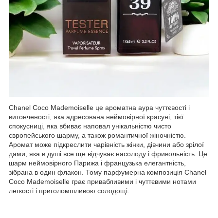
Chanel Coco Mademoiselle це ароматна аура чуттєвості і
витонченості, яка адресована неймовірної красуні, тієї
спокусниці, яка вбиває наповал унікальністю чисто
європейського шарму, а також романтичної жіночністю.
Аромат може підкреслити чарівність жінки, дівчини або зрілої
дами, яка в душі все ще відчуває насолоду і фривольність. Це
шарм неймовірного Парижа і французька елегантність,
зібрана в один флакон. Тому парфумерна композиція Chanel
Coco Mademoiselle грає привабливими і чуттєвими нотами
легкості і приголомшливою солодощі.