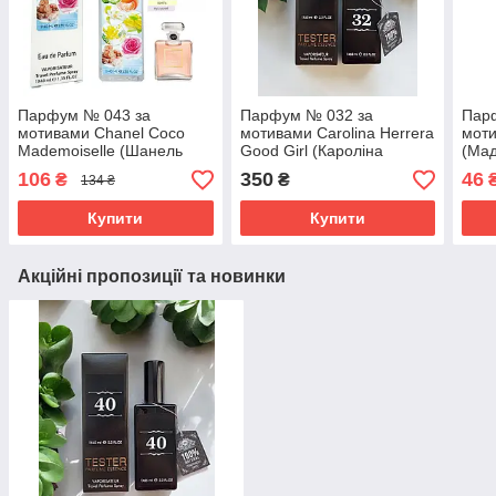
Парфум № 043 за
Парфум № 032 за
Парф
мотивами Chanel Coco
мотивами Carolina Herrera
моти
Mademoiselle (Шанель
Good Girl (Кароліна
(Мад
Коко Мадемуазель) 40 мл.
Ерерра Гуд Гел) 65 мл
106
350
46
₴
₴
134 ₴
Купити
Купити
Акційні пропозиції та новинки