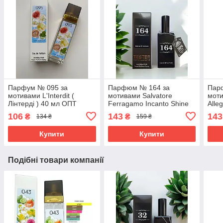
Парфум № 095 за
Парфюм № 164 за
Пар
мотивами L'Interdit (
мотивами Salvatore
моти
Лінтерді ) 40 мл ОПТ
Ferragamo Incanto Shine
Alle
(Сальваторе Феррагамо
(Гер
106
143
143
₴
₴
134 ₴
159 ₴
Iнканто Шайн) 65 мл
65 м
Купити
Купити
Подібні товари компанії