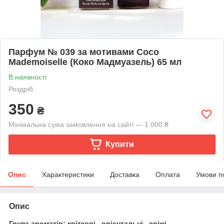
Парфум № 039 за мотивами Coco
Mademoiselle (Коко Мадмуазель) 65 мл
В наявності
Роздріб
350
₴
Мінімальна сума замовлення на сайті — 1 000 ₴
Купити
Опис
Характеристики
Доставка
Оплата
Умови п
Опис
Група ароматів: квіткові , орієнтальні , свіжі