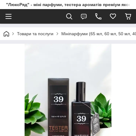
"ЛюксРяд" - міні парфуми, тестера ароматів преміум якості
Товари та послуги
Мініпарфуми (65 мл, 60 мл, 50 мл, 40