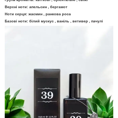
Верхні ноти: апельсин , бергамот
Ноти серця: жасмин , ранкова роса
Базові ноти: білий мускус , ваніль , ветивер , пачулі