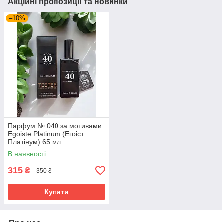
Акційні пропозиції та новинки
–10%
Парфум № 040 за мотивами
Egoiste Platinum (Егоіст
Платінум) 65 мл
В наявності
315
₴
350 ₴
Купити