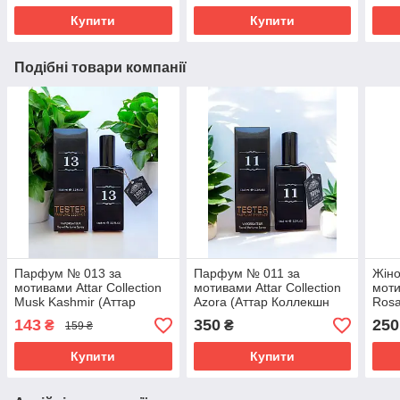
Купити
Купити
Подібні товари компанії
Парфум № 013 за
Парфум № 011 за
Жіно
мотивами Attar Collection
мотивами Attar Collection
моти
Musk Kashmir (Аттар
Azora (Аттар Коллекшн
Rosa
Коллекшн Муск Кашмир)
Азора) 65 мл
Колл
143
350
250
₴
₴
159 ₴
65 мл
мл
Купити
Купити