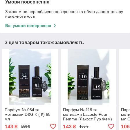
Умови повернення
Законом не передбачено повернення та обмін даного товару
належної якості
Всі умови повернення
З цим товаром також замовляють
Парфум № 054 за
Парфум № 119 за
Пар
мотивами D&G K ( К) 65
мотивами Lacoste Pour
моти
мл
Femme (Лакост Пур Фем)
мл 
65 мл
143
143
106
₴
₴
159 ₴
159 ₴