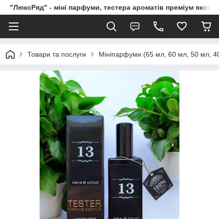
"ЛюксРяд" - міні парфуми, тестера ароматів преміум якості
Товари та послуги
Мініпарфуми (65 мл, 60 мл, 50 мл, 40