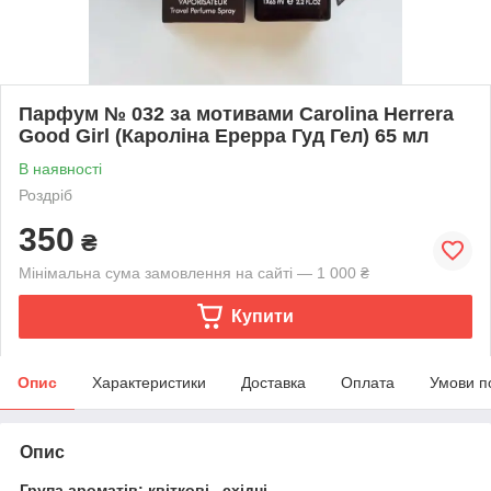
Парфум № 032 за мотивами Carolina Herrera
Good Girl (Кароліна Ерерра Гуд Гел) 65 мл
В наявності
Роздріб
350
₴
Мінімальна сума замовлення на сайті — 1 000 ₴
Купити
Опис
Характеристики
Доставка
Оплата
Умови п
Опис
Група ароматів: квіткові , східні