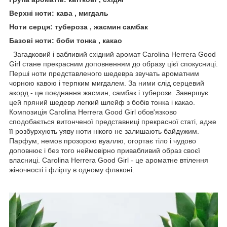
Верхні ноти: кава , мигдаль
Ноти серця: тубероза , жасмин самбак
Базові ноти: боби тонка , какао
Загадковий і вабливий східний аромат Carolina Herrera Good
Girl стане прекрасним доповненням до образу цієї спокусниці.
Перші ноти представленого шедевра звучать ароматним
чорною кавою і терпким мигдалем. За ними слід серцевий
акорд - це поєднання жасмин, самбак і туберози. Завершує
цей пряний шедевр легкий шлейф з бобів тонка і какао.
Композиція Carolina Herrera Good Girl обов'язково
сподобається витонченої представниці прекрасної статі, адже
її розбурхують уяву ноти нікого не залишають байдужим.
Парфум, немов прозорою вуаллю, огортає тіло і чудово
доповнює і без того неймовірно привабливий образ своєї
власниці. Carolina Herrera Good Girl - це ароматне втілення
жіночності і флірту в одному флаконі.