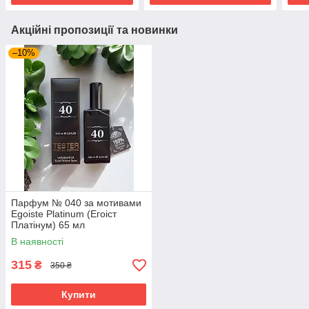
Акційні пропозиції та новинки
–10%
Парфум № 040 за мотивами
Egoiste Platinum (Егоіст
Платінум) 65 мл
В наявності
315
₴
350 ₴
Купити