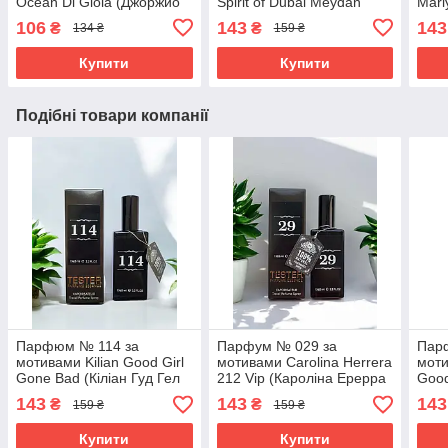
Ocean Di Gioia (Джоржио
Spirit of Dubai Meydan
Marl
Армані Океан Ді Жиоя) 40
(Спіріт Оф Дубай Мейден)
Парф
106
143
143
₴
₴
134 ₴
159 ₴
мл. ОПТ
65 мл
Купити
Купити
Подібні товари компанії
Парфюм № 114 за
Парфум № 029 за
Пар
мотивами Kilian Good Girl
мотивами Carolina Herrera
моти
Gone Bad (Кіліан Гуд Гел
212 Vip (Кароліна Ерерра
Good
Гон Бед) 65 мл
212 Віп) 65 мл
Ерер
143
143
143
₴
₴
159 ₴
159 ₴
Купити
Купити