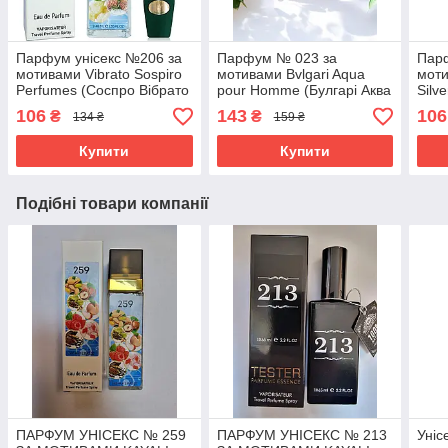
Парфум унісекс №206 за
Парфум № 023 за
Пар
мотивами Vibrato Sospiro
мотивами Bvlgari Aqua
моти
Perfumes (Соспро Вібрато
pour Homme (Булгарі Аква
Silv
Парфюмс) 40 мл. ОПТ
Пур Хом) 65 мл
Сіль
106
143
106
₴
₴
134 ₴
159 ₴
Купити
Купити
Подібні товари компанії
ПАРФУМ УНІСЕКС № 259
ПАРФУМ УНІСЕКС № 213
Уніс