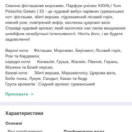
Смачне фісташкове морозиво, Парфум унісекс KAYALI Yum
Pistachio Gelato | 33 - це чудовий вибух чарівних гурманських
нот: фісташки, збиті вершки, підсмажений лісовий горіх,
ніжний ром, повітряний зефір, кислинка цукрової вати.
Справді чудовий аромат, який захоплює нас своїм вишуканим
шлейфом незабутньої інтенсивності. Носіть його, і ви будете
задоволенні!
Верхні ноти: Фісташки, Морозиво, Бергамот, Лісовий горіх,
Ром та Кардамон;
середні ноти: Конвалія, Груша, Жасмін, Півонія, Герань,
Малина та Білий персик;
базові ноти: Збиті вершки, Маршмеллоу, Цукрова вата,
Боби тонка, Лукум, Сандал, Какао та Кедр.
Група ароматів : Східний аромат, гурманський
Приховати
Характеристики
Основні
Вид парфумерної
Парфумована вода