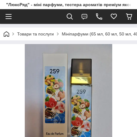
"ЛюксРяд" - міні парфуми, тестера ароматів преміум якості
Товари та послуги
Мініпарфуми (65 мл, 60 мл, 50 мл, 40