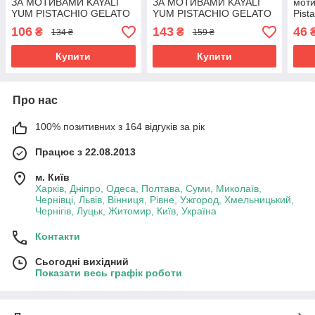
ЗА МОТИВАМИ KAYALI
ЗА МОТИВАМИ KAYALI
моти
YUM PISTACHIO GELATO
YUM PISTACHIO GELATO
Pist
| 33 ( КАЯЛІ ДЖАМ
| 33 ( КАЯЛІ ДЖАМ
Джам
106
143
46
₴
₴
134 ₴
159 ₴
ПІСТАЧІО ДЖЕЛАТО ) 40
ПІСТАЧІО ДЖЕЛАТО ) 65
12 м
МЛ ОПТ
МЛ ОПТ
Купити
Купити
Про нас
100% позитивних з 164 відгуків за рік
Працює з 22.08.2013
м. Київ
Харків, Дніпро, Одеса, Полтава, Суми, Миколаїв,
Чернівці, Львів, Вінниця, Рівне, Ужгород, Хмельницький,
Чернігів, Луцьк, Житомир, Київ, Україна
Контакти
Сьогодні вихідний
Показати весь графік роботи