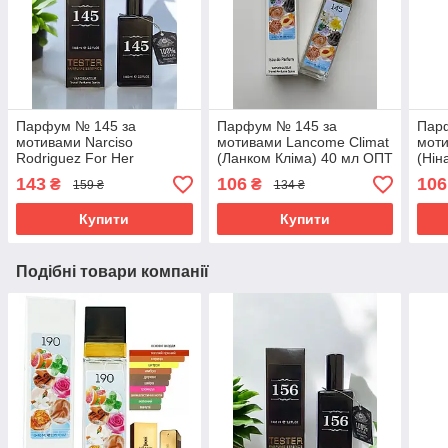
Парфум № 145 за
Парфум № 145 за
Пар
мотивами Narciso
мотивами Lancome Climat
моти
Rodriguez For Her
(Ланком Кліма) 40 мл ОПТ
(Нін
(Нарцисо Родригес Фо Хе)
ОПТ
143
106
106
₴
₴
159 ₴
134 ₴
65 мл
Купити
Купити
Подібні товари компанії