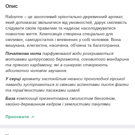
Опис
Rabanne – це захопливий орієнтально-деревинний аромат,
який допомагає звільнитися від умовностей, дарує сміливість
слідувати своїм правилам та надихає насолоджуватися
повнотою життя. Композиція створена спеціально для
сміливих, самодостатніх і впевнених у собі чоловіків. Вона
вишукана, елегантна, насичена, об'ємна та багатогранна.
Початкова нота
парфумованої води розкривається
мотивами цитрусового бергамота, соковитого мандарина
та пряного кардамону, які в синергію створюють
абсолютно чоловіче звучання.
У серці
аромату заспокійливі нюанси прохолодної гірської
лаванди зустрічаються зі свіжими аспектами листя фіалки
та трав'янистими пасажами шавлії.
База
композиції презентована смолистим бензоїном,
хвойно-деревинним кедром і землистими пачулями.
Приховати