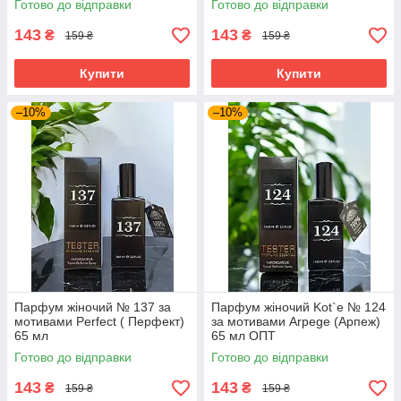
Готово до відправки
Готово до відправки
143
143
₴
₴
159 ₴
159 ₴
Купити
Купити
–10%
–10%
Парфум жіночий № 137 за
Парфум жіночий Kot`e № 124
мотивами Perfect ( Перфект)
за мотивами Arpege (Арпеж)
65 мл
65 мл ОПТ
Готово до відправки
Готово до відправки
143
143
₴
₴
159 ₴
159 ₴