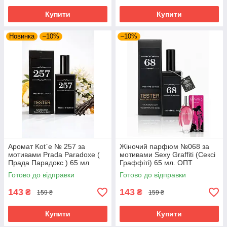
Купити
Купити
Новинка
–10%
–10%
Аромат Kot`e № 257 за
Жіночий парфюм №068 за
мотивами Prada Paradoxe (
мотивами Sexy Graffiti (Сексі
Прада Парадокс ) 65 мл
Граффіті) 65 мл. ОПТ
Готово до відправки
Готово до відправки
143
143
₴
₴
159 ₴
159 ₴
Купити
Купити