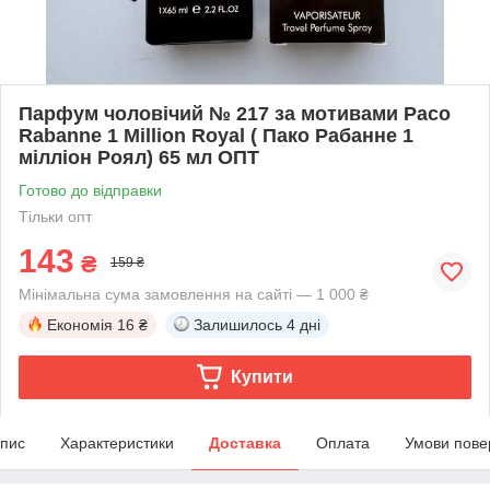
Парфум чоловічий № 217 за мотивами Paco
Rabanne 1 Million Royal ( Пако Рабанне 1
мілліон Роял) 65 мл ОПТ
Готово до відправки
Тільки опт
143
₴
159 ₴
Мінімальна сума замовлення на сайті — 1 000 ₴
Економія
16 ₴
Залишилось
4 дні
Купити
пис
Характеристики
Доставка
Оплата
Умови пове