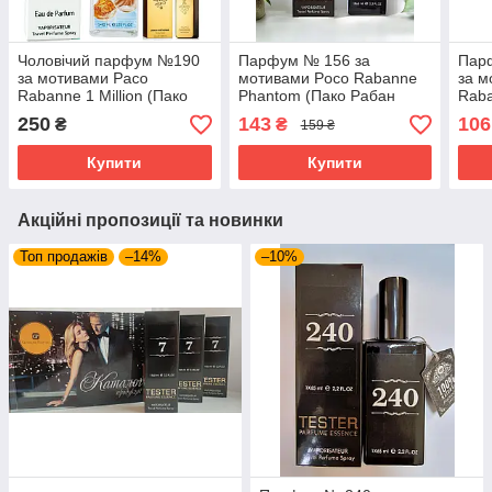
Чоловічий парфум №190
Парфум № 156 за
Пар
за мотивами Paco
мотивами Poco Rabanne
за м
Rabanne 1 Million (Пако
Phantom (Пако Рабан
Raba
Рабан 1 Міліон) 40 мл
Фантом) 65 мл
Пако
250
143
106
₴
₴
159 ₴
Роял
Купити
Купити
Акційні пропозиції та новинки
Топ продажів
–14%
–10%