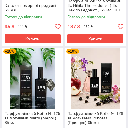
Парфум № 240 за мотивами
Каталог номерної продукції
Ex Nihilo The Hedonist ( Ех
65 МЛ
Нехіло Гедоніст ) 65 мл ОПТ
Готово до відправки
Готово до відправки
95
137
₴
₴
111 ₴
153 ₴
Купити
Купити
–10%
–10%
Парфум жіночий Kot`e № 125
Парфум жіночий Kot`e № 126
за мотивами Marry (Меррі )
за мотивами Princess
65 мл
(Принцес) 65 мл