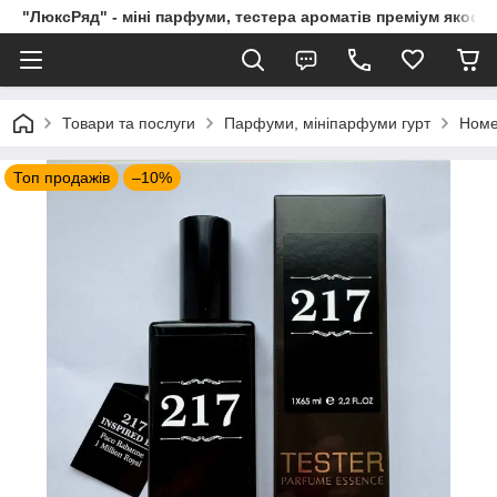
"ЛюксРяд" - міні парфуми, тестера ароматів преміум якості
Товари та послуги
Парфуми, мініпарфуми гурт
Номе
Топ продажів
–10%